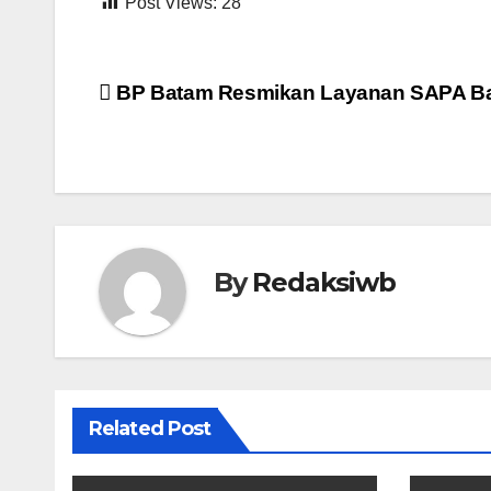
Post Views:
28
Navigasi
BP Batam Resmikan Layanan SAPA B
pos
By
Redaksiwb
Related Post