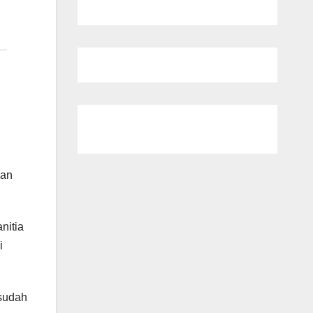
dan
nitia
i
sudah