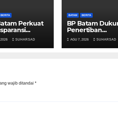
BERITA
BATAM
BERITA
Batam Perkuat
BP Batam Duku
sparansi
Penertiban
anan
Pemanfaatan
 2026
SUHARSAD
AGU 7, 2026
SUHARSAD
anahan, Alokasi
Ruang Laut Sesu
h Reguler
Ketentuan
ra Hadir
Peraturan
lui LMS
Perundang-
undangan
ang wajib ditandai
*