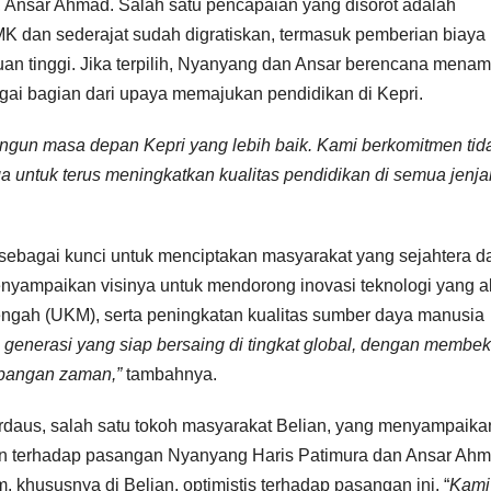
i, Ansar Ahmad. Salah satu pencapaian yang disorot adalah
MK dan sederajat sudah digratiskan, termasuk pemberian biaya
uan tinggi. Jika terpilih, Nyanyang dan Ansar berencana mena
gai bagian dari upaya memajukan pendidikan di Kepri.
gun masa depan Kepri yang lebih baik. Kami berkomitmen tid
 untuk terus meningkatkan kualitas pendidikan di semua jenja
sebagai kunci untuk menciptakan masyarakat yang sejahtera d
nyampaikan visinya untuk mendorong inovasi teknologi yang 
gah (UKM), serta peningkatan kualitas sumber daya manusia
 generasi yang siap bersaing di tingkat global, dengan membek
bangan zaman,”
tambahnya.
Firdaus, salah satu tokoh masyarakat Belian, yang menyampaika
an terhadap pasangan Nyanyang Haris Patimura dan Ansar Ahm
hususnya di Belian, optimistis terhadap pasangan ini. “
Kami