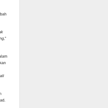
mbah
ak
ng,
”
alam
akan
ali
n
ad.