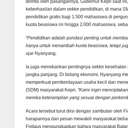
dirintis oleh pasangannya, Gubernur Kepri saat in
keberhasilan dalam sektor pendidikan, di mana S
pendidikan gratis bagi 1.500 mahasiswa di pergur
kuota beasiswa ini hingga 2.000 mahasiswa, seba
“
Pendidikan adalah pondasi penting untuk memban
hanya untuk menambah kuota beasiswa, tetapi juga
ujar Nyanyang.
Ia juga menekankan pentingnya sektor kesehatan 
jangka panjang. Di bidang ekonomi, Nyanyang me
memperkuat pemberdayaan usaha kecil dan menen
(SDM) masyarakat Kepri.
“Kami ingin menciptakan
mereka keterampilan yang sesuai dengan perkem
Acara tersebut turut diisi dengan sambutan oleh 
harapannya dan pesan mewakili masyarakat beli
Firdaus mengungkapkan bahwa masyarakat Batam, k