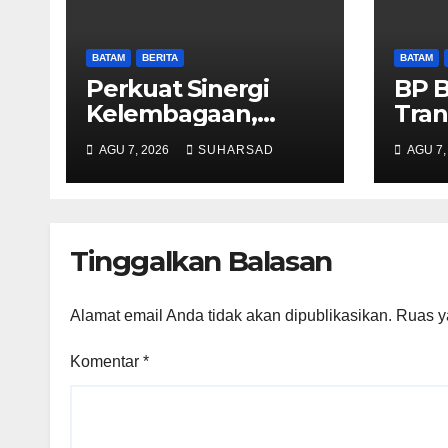
BATAM
BERITA
BATAM
Perkuat Sinergi
BP 
Kelembagaan,
Tran
RSBP Batam dan
Lay
AGU 7, 2026
SUHARSAD
AGU 7,
BPOM Pastikan
Pert
Pelayanan dan
Tana
Ketersediaan Obat
Sege
Aman
Mela
Tinggalkan Balasan
Alamat email Anda tidak akan dipublikasikan.
Ruas y
Komentar
*