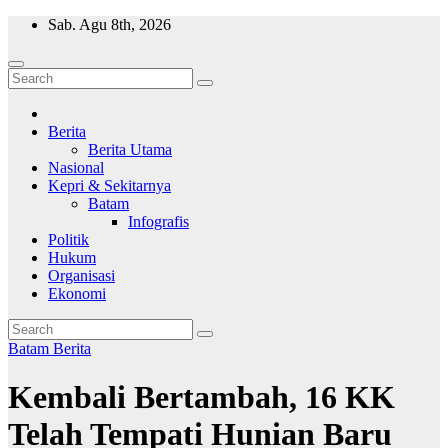
Skip
Sab. Agu 8th, 2026
to
content
Wajah Batam
CCTV nya kota Batam
Berita
Berita Utama
Nasional
Kepri & Sekitarnya
Batam
Infografis
Politik
Hukum
Organisasi
Ekonomi
Batam
Berita
Kembali Bertambah, 16 KK
Telah Tempati Hunian Baru