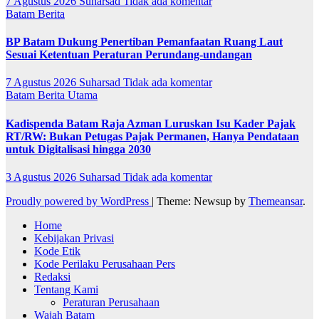
7 Agustus 2026
Suharsad
Tidak ada komentar
Batam
Berita
BP Batam Dukung Penertiban Pemanfaatan Ruang Laut
Sesuai Ketentuan Peraturan Perundang-undangan
7 Agustus 2026
Suharsad
Tidak ada komentar
Batam
Berita Utama
Kadispenda Batam Raja Azman Luruskan Isu Kader Pajak
RT/RW: Bukan Petugas Pajak Permanen, Hanya Pendataan
untuk Digitalisasi hingga 2030
3 Agustus 2026
Suharsad
Tidak ada komentar
Proudly powered by WordPress
|
Theme: Newsup by
Themeansar
.
Home
Kebijakan Privasi
Kode Etik
Kode Perilaku Perusahaan Pers
Redaksi
Tentang Kami
Peraturan Perusahaan
Wajah Batam