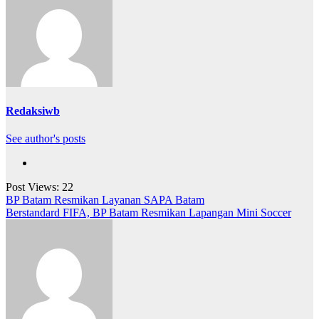
Redaksiwb
See author's posts
Post Views:
22
Navigasi
BP Batam Resmikan Layanan SAPA Batam
Berstandard FIFA, BP Batam Resmikan Lapangan Mini Soccer
pos