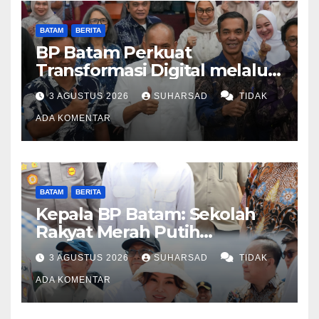
BATAM
BERITA
BP Batam Perkuat
Transformasi Digital melalui
Pengembangan Super Apps
3 AGUSTUS 2026
SUHARSAD
TIDAK
ADA KOMENTAR
BATAM
BERITA
Kepala BP Batam: Sekolah
Rakyat Merah Putih
Prioritaskan Pendidikan
3 AGUSTUS 2026
SUHARSAD
TIDAK
Anak Keluarga Prasejahtera
ADA KOMENTAR