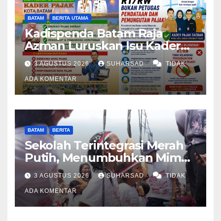
BATAM
BERITA UTAMA
Kadispenda Batam Raja
Azman Luruskan Isu Kader
Pajak RT/RW: Bukan Petugas
3 AGUSTUS 2026
SUHARSAD
TIDAK
Pajak Permanen, Hanya
Pendataan untuk Digitalisasi
ADA KOMENTAR
hingga 2030
BATAM
BERITA
Sekolah Terintegrasi Merah
Putih, Menumbuhkan Mimpi
di Tanah Rempang-Galang
3 AGUSTUS 2026
SUHARSAD
TIDAK
ADA KOMENTAR