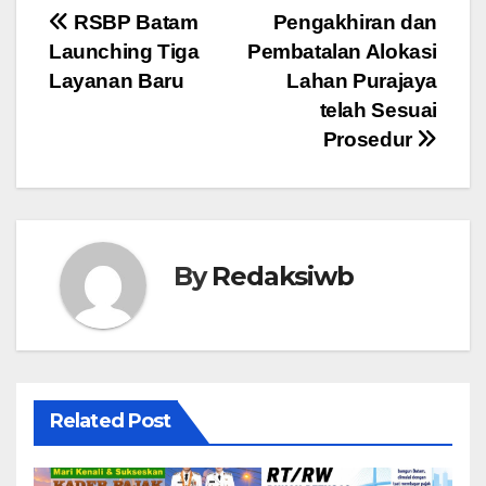
Navigasi
RSBP Batam
Pengakhiran dan
Launching Tiga
Pembatalan Alokasi
pos
Layanan Baru
Lahan Purajaya
telah Sesuai
Prosedur
By
Redaksiwb
Related Post