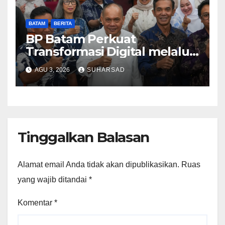
BATAM
BERITA
BP Batam Perkuat
Transformasi Digital melalui
Pengembangan Super Apps
AGU 3, 2026
SUHARSAD
Tinggalkan Balasan
Alamat email Anda tidak akan dipublikasikan.
Ruas
yang wajib ditandai
*
Komentar
*