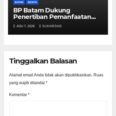
BATAM
BERITA
BP Batam Dukung
Penertiban Pemanfaatan
Ruang Laut Sesuai
AGU 7, 2026
SUHARSAD
Ketentuan Peraturan
Perundang-undangan
Tinggalkan Balasan
Alamat email Anda tidak akan dipublikasikan.
Ruas
yang wajib ditandai
*
Komentar
*