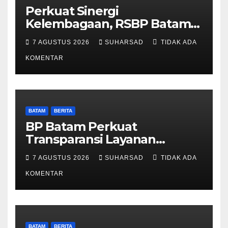
Perkuat Sinergi
Kelembagaan, RSBP Batam
dan BPOM Pastikan
7 AGUSTUS 2026
SUHARSAD
TIDAK ADA
Pelayanan dan Ketersediaan
Obat Aman
KOMENTAR
BATAM
BERITA
BP Batam Perkuat
Transparansi Layanan
Pertanahan, Alokasi Tanah
7 AGUSTUS 2026
SUHARSAD
TIDAK ADA
Reguler Segera Hadir Melalui
LMS
KOMENTAR
BATAM
BERITA