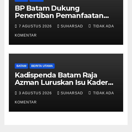
BP Batam Dukung
Penertiban Pemanfaatan
Ruang Laut Sesuai
7 AGUSTUS 2026
SUHARSAD
TIDAK ADA
Ketentuan Peraturan
Perundang-undangan
KOMENTAR
BATAM
BERITA UTAMA
Kadispenda Batam Raja
Azman Luruskan Isu Kader
Pajak RT/RW: Bukan Petugas
3 AGUSTUS 2026
SUHARSAD
TIDAK ADA
Pajak Permanen, Hanya
Pendataan untuk Digitalisasi
KOMENTAR
hingga 2030