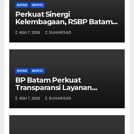
BATAM
BERITA
Perkuat Sinergi
Kelembagaan, RSBP Batam
dan BPOM Pastikan
AGU 7, 2026
SUHARSAD
Pelayanan dan Ketersediaan
Obat Aman
BATAM
BERITA
BP Batam Perkuat
Transparansi Layanan
Pertanahan, Alokasi Tanah
AGU 7, 2026
SUHARSAD
Reguler Segera Hadir Melalui
LMS