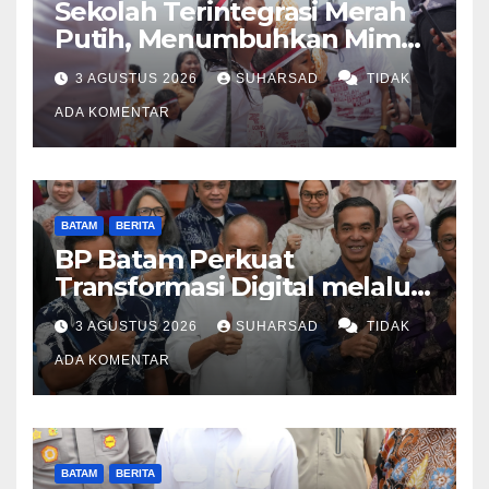
Sekolah Terintegrasi Merah
Putih, Menumbuhkan Mimpi
di Tanah Rempang-Galang
3 AGUSTUS 2026
SUHARSAD
TIDAK
ADA KOMENTAR
BATAM
BERITA
BP Batam Perkuat
Transformasi Digital melalui
Pengembangan Super Apps
3 AGUSTUS 2026
SUHARSAD
TIDAK
ADA KOMENTAR
BATAM
BERITA