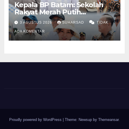
Kepala BP Batam: Sekolah
Rakyat Merah Putih
Prioritaskan Pendidikan
3 AGUSTUS 2026
SUHARSAD
TIDAK
Anak Keluarga Prasejahtera
ADA KOMENTAR
Proudly powered by WordPress
|
Theme: Newsup by
Themeansar
.