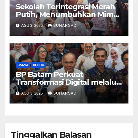
Sekolah Terintegrasi Merah
Putih, Menumbuhkan Mimpi
di Tanah Rempang-Galang
AGU 3, 2026
SUHARSAD
BATAM
BERITA
BP Batam Perkuat
Transformasi Digital melalui
Pengembangan Super Apps
AGU 3, 2026
SUHARSAD
Tinggalkan Balasan