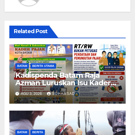
Related Post
BATAM
BERITA UTAMA
Kadispenda Batam Raja
Azman Luruskan Isu Kader
Pajak RT/RW: Bukan
AGU 3, 2026
SUHARSAD
Petugas Pajak Permanen,
Hanya Pendataan untuk
Digitalisasi hingga 2030
BATAM
BERITA