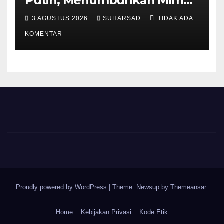
Putih, Menumbuhkan Mimpi
di Tanah Rempang-Galang
3 AGUSTUS 2026
SUHARSAD
TIDAK ADA
KOMENTAR
Proudly powered by WordPress
|
Theme: Newsup by
Themeansar
.
Home
Kebijakan Privasi
Kode Etik