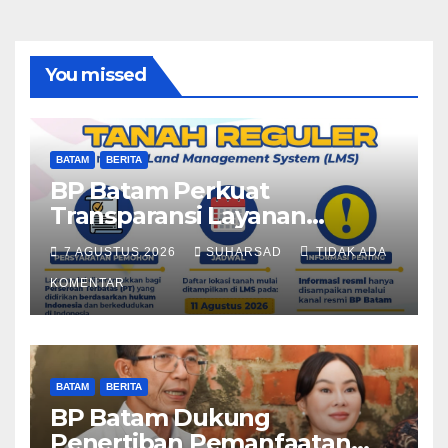
You missed
BATAM
BERITA
BP Batam Perkuat
Transparansi Layanan
Pertanahan, Alokasi Tanah
7 AGUSTUS 2026
SUHARSAD
TIDAK ADA
Reguler Segera Hadir Melalui
LMS
KOMENTAR
BATAM
BERITA
BP Batam Dukung
Penertiban Pemanfaatan