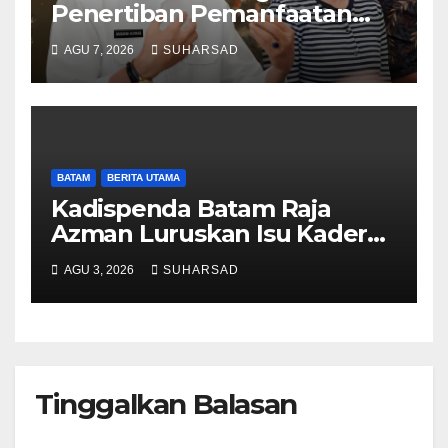
Penertiban Pemanfaatan
Ruang Laut Sesuai
AGU 7, 2026
SUHARSAD
Ketentuan Peraturan
Perundang-undangan
BATAM
BERITA UTAMA
Kadispenda Batam Raja
Azman Luruskan Isu Kader
Pajak RT/RW: Bukan
AGU 3, 2026
SUHARSAD
Petugas Pajak Permanen,
Hanya Pendataan untuk
Digitalisasi hingga 2030
Tinggalkan Balasan