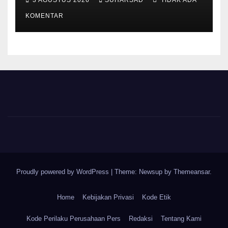
3 AGUSTUS 2026
SUHARSAD
TIDAK ADA
Pajak Permanen, Hanya
Pendataan untuk Digitalisasi
KOMENTAR
hingga 2030
Proudly powered by WordPress
|
Theme: Newsup by
Themeansar
.
Home
Kebijakan Privasi
Kode Etik
Kode Perilaku Perusahaan Pers
Redaksi
Tentang Kami