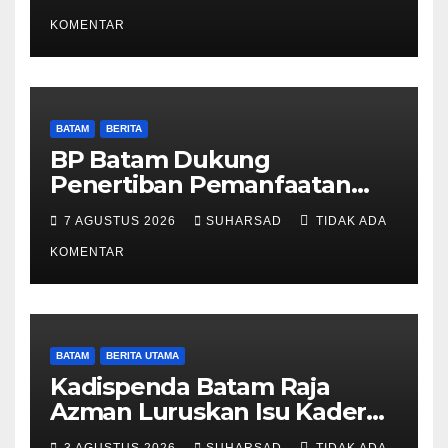
Reguler Segera Hadir Melalui
LMS
KOMENTAR
BATAM
BERITA
BP Batam Dukung
Penertiban Pemanfaatan
Ruang Laut Sesuai
7 AGUSTUS 2026
SUHARSAD
TIDAK ADA
Ketentuan Peraturan
Perundang-undangan
KOMENTAR
BATAM
BERITA UTAMA
Kadispenda Batam Raja
Azman Luruskan Isu Kader
Pajak RT/RW: Bukan Petugas