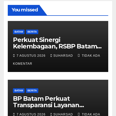
You missed
BATAM
BERITA
Perkuat Sinergi
Kelembagaan, RSBP Batam
dan BPOM Pastikan
7 AGUSTUS 2026
SUHARSAD
TIDAK ADA
Pelayanan dan Ketersediaan
Obat Aman
KOMENTAR
BATAM
BERITA
BP Batam Perkuat
Transparansi Layanan
Pertanahan, Alokasi Tanah
7 AGUSTUS 2026
SUHARSAD
TIDAK ADA