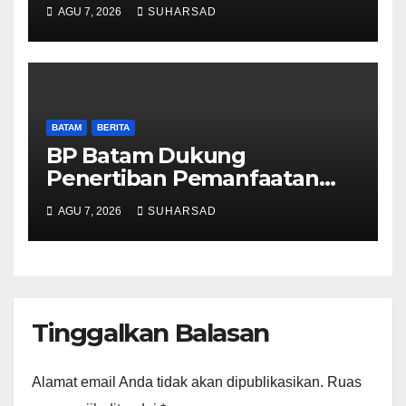
Pertanahan, Alokasi Tanah
AGU 7, 2026
SUHARSAD
Reguler Segera Hadir Melalui
LMS
BATAM
BERITA
BP Batam Dukung
Penertiban Pemanfaatan
Ruang Laut Sesuai
AGU 7, 2026
SUHARSAD
Ketentuan Peraturan
Perundang-undangan
Tinggalkan Balasan
Alamat email Anda tidak akan dipublikasikan.
Ruas