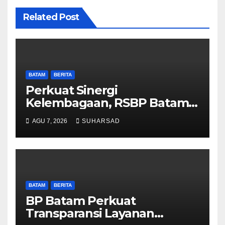
Related Post
BATAM
BERITA
Perkuat Sinergi
Kelembagaan, RSBP Batam
dan BPOM Pastikan
AGU 7, 2026
SUHARSAD
Pelayanan dan Ketersediaan
Obat Aman
BATAM
BERITA
BP Batam Perkuat
Transparansi Layanan