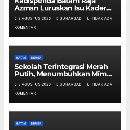
Kadispenda Batam Raja
Azman Luruskan Isu Kader
Pajak RT/RW: Bukan Petugas
3 AGUSTUS 2026
SUHARSAD
TIDAK ADA
Pajak Permanen, Hanya
Pendataan untuk Digitalisasi
KOMENTAR
hingga 2030
BATAM
BERITA
Sekolah Terintegrasi Merah
Putih, Menumbuhkan Mimpi
di Tanah Rempang-Galang
3 AGUSTUS 2026
SUHARSAD
TIDAK ADA
KOMENTAR
BATAM
BERITA