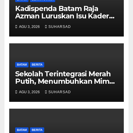
Kadispenda Batam Raja
Azman Luruskan Isu Kader
Pajak RT/RW: Bukan
AGU 3, 2026
SUHARSAD
Petugas Pajak Permanen,
Hanya Pendataan untuk
Digitalisasi hingga 2030
BATAM
BERITA
Sekolah Terintegrasi Merah
Putih, Menumbuhkan Mimpi
di Tanah Rempang-Galang
AGU 3, 2026
SUHARSAD
BATAM
BERITA