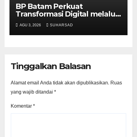
BP Batam Perkuat
Transformasi Digital melalui
Pengembangan Super Apps
AGU 3, 2026
SUHARSAD
Tinggalkan Balasan
Alamat email Anda tidak akan dipublikasikan.
Ruas
yang wajib ditandai
*
Komentar
*