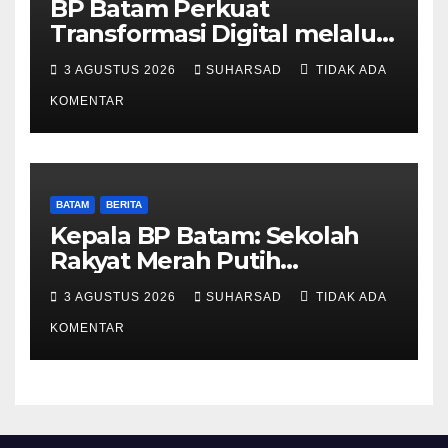
BP Batam Perkuat
Transformasi Digital melalui
Pengembangan Super Apps
3 AGUSTUS 2026
SUHARSAD
TIDAK ADA
KOMENTAR
BATAM
BERITA
Kepala BP Batam: Sekolah
Rakyat Merah Putih
Prioritaskan Pendidikan
3 AGUSTUS 2026
SUHARSAD
TIDAK ADA
Anak Keluarga Prasejahtera
KOMENTAR