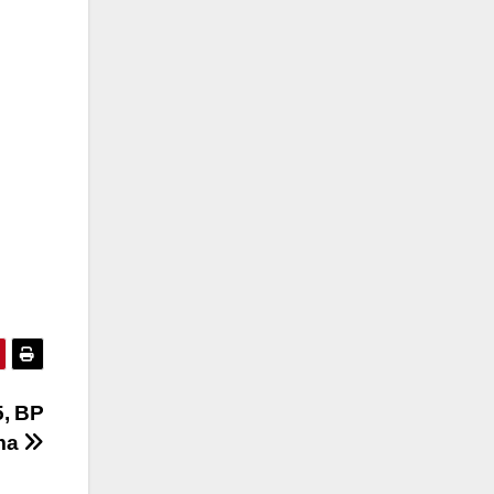
5, BP
ima