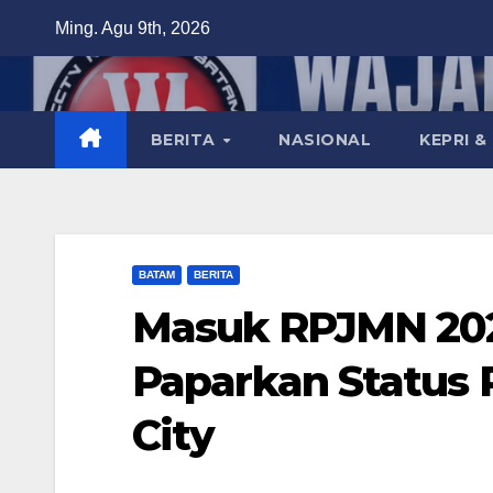
Skip
Ming. Agu 9th, 2026
to
content
BERITA
NASIONAL
KEPRI &
BATAM
BERITA
Masuk RPJMN 202
Paparkan Status
City