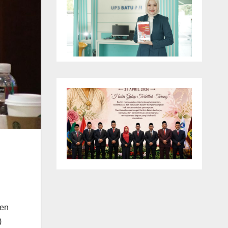
den
)