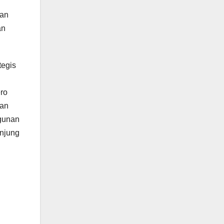
dan
an
tegis
ro
gan
gunan
njung