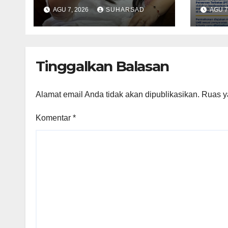
RSBP Batam dan
Lay
AGU 7, 2026
SUHARSAD
AGU 7
BPOM Pastikan
Pert
Pelayanan dan
Tana
Ketersediaan Obat
Sege
Aman
Mela
Tinggalkan Balasan
Alamat email Anda tidak akan dipublikasikan.
Ruas y
Komentar
*