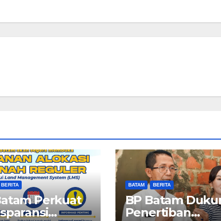
BERITA
BATAM
BERITA
Batam Perkuat
BP Batam Duku
sparansi
Penertiban