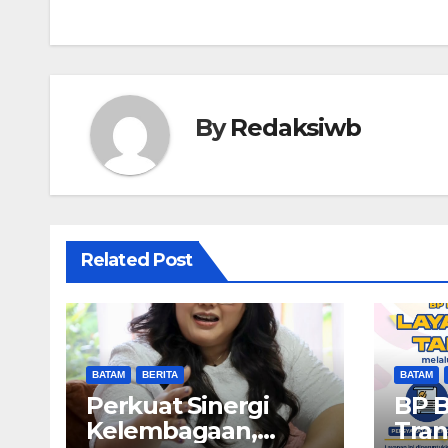
By
Redaksiwb
Related Post
BATAM
BERITA
BATAM
Perkuat Sinergi
BP 
Kelembagaan,
Tran