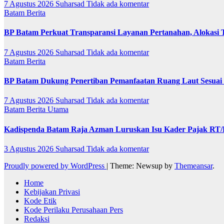
7 Agustus 2026
Suharsad
Tidak ada komentar
Batam
Berita
BP Batam Perkuat Transparansi Layanan Pertanahan, Alokasi 
7 Agustus 2026
Suharsad
Tidak ada komentar
Batam
Berita
BP Batam Dukung Penertiban Pemanfaatan Ruang Laut Sesuai
7 Agustus 2026
Suharsad
Tidak ada komentar
Batam
Berita Utama
Kadispenda Batam Raja Azman Luruskan Isu Kader Pajak RT/RW
3 Agustus 2026
Suharsad
Tidak ada komentar
Proudly powered by WordPress
|
Theme: Newsup by
Themeansar
.
Home
Kebijakan Privasi
Kode Etik
Kode Perilaku Perusahaan Pers
Redaksi