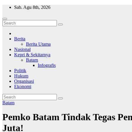
Skip
Sab. Agu 8th, 2026
to
content
Wajah Batam
CCTV nya kota Batam
Berita
Berita Utama
Nasional
Kepri & Sekitarnya
Batam
Infografis
Politik
Hukum
Organisasi
Ekonomi
Batam
Pemko Batam Tindak Tegas Pe
Juta!