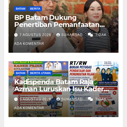
BATAM
BERITA
BP Batam Dukung
Penertiban Pemanfaatan
Ruang Laut Sesuai
7 AGUSTUS 2026
SUHARSAD
TIDAK
Ketentuan Peraturan
Perundang-undangan
ADA KOMENTAR
BATAM
BERITA UTAMA
Kadispenda Batam Raja
Azman Luruskan Isu Kader
Pajak RT/RW: Bukan Petugas
3 AGUSTUS 2026
SUHARSAD
TIDAK
Pajak Permanen, Hanya
Pendataan untuk Digitalisasi
ADA KOMENTAR
hingga 2030