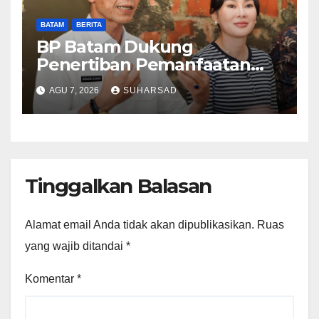
BATAM
BERITA
BP Batam Dukung
Penertiban Pemanfaatan
Ruang Laut Sesuai
AGU 7, 2026
SUHARSAD
Ketentuan Peraturan
Perundang-undangan
Tinggalkan Balasan
Alamat email Anda tidak akan dipublikasikan.
Ruas
yang wajib ditandai
*
Komentar
*