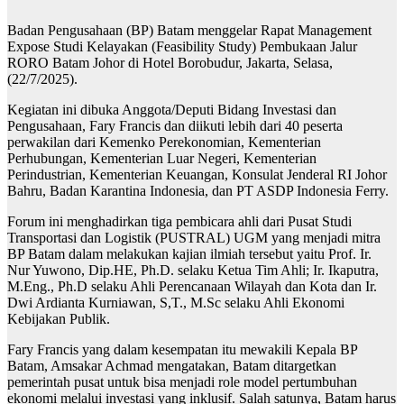
Badan Pengusahaan (BP) Batam menggelar Rapat Management
Expose Studi Kelayakan (Feasibility Study) Pembukaan Jalur
RORO Batam Johor di Hotel Borobudur, Jakarta, Selasa,
(22/7/2025).
Kegiatan ini dibuka Anggota/Deputi Bidang Investasi dan
Pengusahaan, Fary Francis dan diikuti lebih dari 40 peserta
perwakilan dari Kemenko Perekonomian, Kementerian
Perhubungan, Kementerian Luar Negeri, Kementerian
Perindustrian, Kementerian Keuangan, Konsulat Jenderal RI Johor
Bahru, Badan Karantina Indonesia, dan PT ASDP Indonesia Ferry.
Forum ini menghadirkan tiga pembicara ahli dari Pusat Studi
Transportasi dan Logistik (PUSTRAL) UGM yang menjadi mitra
BP Batam dalam melakukan kajian ilmiah tersebut yaitu Prof. Ir.
Nur Yuwono, Dip.HE, Ph.D. selaku Ketua Tim Ahli; Ir. Ikaputra,
M.Eng., Ph.D selaku Ahli Perencanaan Wilayah dan Kota dan Ir.
Dwi Ardianta Kurniawan, S,T., M.Sc selaku Ahli Ekonomi
Kebijakan Publik.
Fary Francis yang dalam kesempatan itu mewakili Kepala BP
Batam, Amsakar Achmad mengatakan, Batam ditargetkan
pemerintah pusat untuk bisa menjadi role model pertumbuhan
ekonomi melalui investasi yang inklusif. Salah satunya, Batam harus