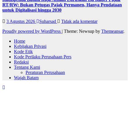
RT/RW: Bukan Petugas Pajak Permanen, Hanya Pendataan
untuk Digitalisasi hingga 2030
3 Agustus 2026
Suharsad
Tidak ada komentar
Proudly powered by WordPress
|
Theme: Newsup by
Themeansar
.
Home
Kebijakan Privasi
Kode Etik
Kode Perilaku Perusahaan Pers
Redaksi
Tentang Kami
Peraturan Perusahaan
Wajah Batam