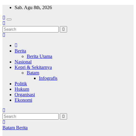
Skip
Sab. Agu 8th, 2026
to
content
Wajah Batam
CCTV nya kota Batam
Berita
Berita Utama
Nasional
Kepri & Sekitarnya
Batam
Infografis
Politik
Hukum
Organisasi
Ekonomi
Batam
Berita