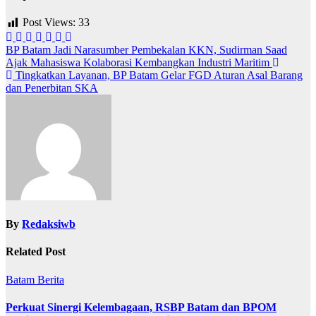
Post Views:
33
Navigasi
BP Batam Jadi Narasumber Pembekalan KKN, Sudirman Saad
Ajak Mahasiswa Kolaborasi Kembangkan Industri Maritim
pos
Tingkatkan Layanan, BP Batam Gelar FGD Aturan Asal Barang
dan Penerbitan SKA
By
Redaksiwb
Related Post
Batam
Berita
Perkuat Sinergi Kelembagaan, RSBP Batam dan BPOM