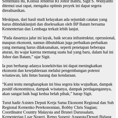
Sementara itu, Konsul Jenderal RI Johor Bahru, Sigit S. Widiyanto
ditemui usai rapat, mengaku optimis proyek ini dapat segera
direalisasikan.
Meskipun, dari hasil studi kelayakan ada sejumlah catatan yang
harus ditindaklanjuti dan diselesaikan oleh BP Batam bersama
Kementerian dan Lembaga terkait lebih lanjut.
“Pada dasarnya jalur ini layak, baik secara infrastruktur, operasional,
maupun ekonomi, namun dibutuhkan juga perbaikan-perbaikan
yang memang harus dilaksanakan, seperti penetapan beberapa
aturan, itu wajar karena memang suatu hal yang baru, dalam hal ini
Johor dan Batam,” ujar Sigit.
Ia pun berharap adanya konektivitas ini dapat meningkatkan
ekonomi dan kesejahteraan melalui pengembangan potensi
wisatawan, lalu lintas barang dan kendaraan.
“Kami tentu mengharapkan ini bisa segera kita wujudkan, dampak
positif ekonominya, dampak wisatanya, dampak perdagangannya,
akan sangat baik bagi kedua belah pihak,” harap Sigit.
Turut hadir Asisten Deputi Kerja Sama Ekonomi Regional dan Sub
Regional Kemenko Perekonomian, Bobby Chris Siagian;
Coordinator Country Malaysia and Brunei Darussalam,
Kementerian Luar Negeri, Retno Supeni; Anggota/Deputi Bidang