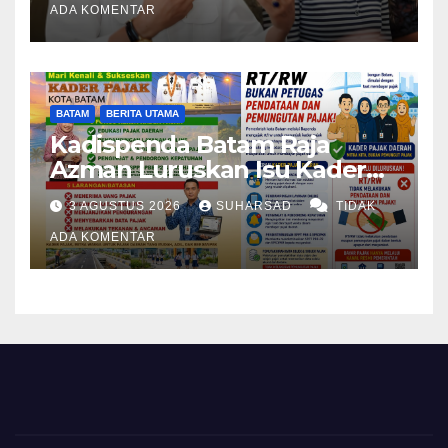
Perundang-undangan
ADA KOMENTAR
BATAM
BERITA UTAMA
Kadispenda Batam Raja
Azman Luruskan Isu Kader
Pajak RT/RW: Bukan Petugas
3 AGUSTUS 2026
SUHARSAD
TIDAK
Pajak Permanen, Hanya
Pendataan untuk Digitalisasi
ADA KOMENTAR
hingga 2030