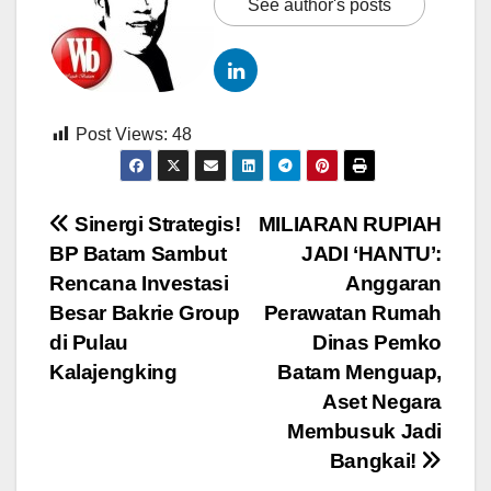
See author's posts
Post Views:
48
Navigasi
Sinergi Strategis!
MILIARAN RUPIAH
BP Batam Sambut
JADI ‘HANTU’:
pos
Rencana Investasi
Anggaran
Besar Bakrie Group
Perawatan Rumah
di Pulau
Dinas Pemko
Kalajengking
Batam Menguap,
Aset Negara
Membusuk Jadi
Bangkai!