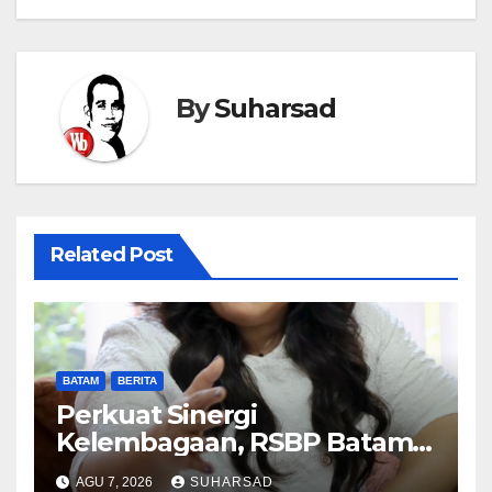
By
Suharsad
Related Post
BATAM
BERITA
Perkuat Sinergi
Kelembagaan, RSBP Batam
dan BPOM Pastikan
AGU 7, 2026
SUHARSAD