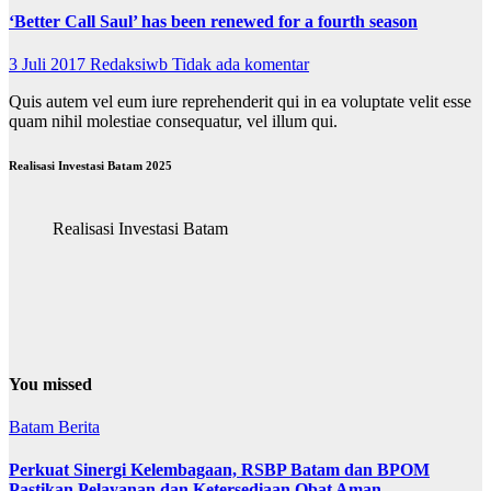
‘Better Call Saul’ has been renewed for a fourth season
3 Juli 2017
Redaksiwb
Tidak ada komentar
Quis autem vel eum iure reprehenderit qui in ea voluptate velit esse
quam nihil molestiae consequatur, vel illum qui.
Realisasi Investasi Batam 2025
Realisasi Investasi Batam
You missed
Batam
Berita
Perkuat Sinergi Kelembagaan, RSBP Batam dan BPOM
Pastikan Pelayanan dan Ketersediaan Obat Aman