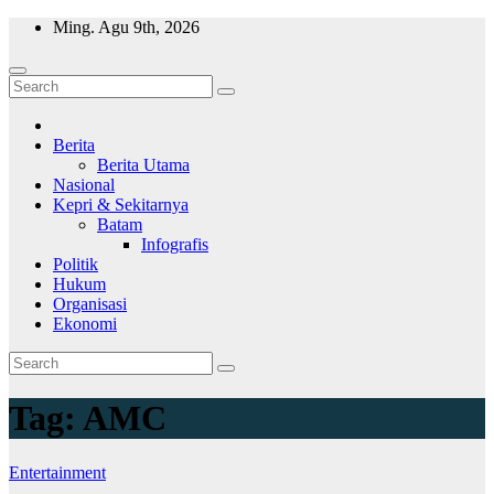
Skip
Ming. Agu 9th, 2026
to
content
Wajah Batam
CCTV nya kota Batam
Berita
Berita Utama
Nasional
Kepri & Sekitarnya
Batam
Infografis
Politik
Hukum
Organisasi
Ekonomi
Tag:
AMC
Entertainment