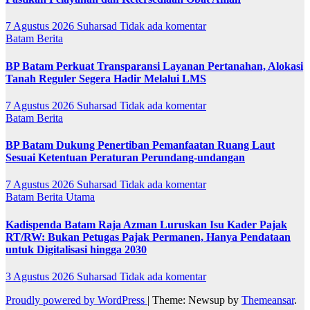
7 Agustus 2026
Suharsad
Tidak ada komentar
Batam
Berita
BP Batam Perkuat Transparansi Layanan Pertanahan, Alokasi
Tanah Reguler Segera Hadir Melalui LMS
7 Agustus 2026
Suharsad
Tidak ada komentar
Batam
Berita
BP Batam Dukung Penertiban Pemanfaatan Ruang Laut
Sesuai Ketentuan Peraturan Perundang-undangan
7 Agustus 2026
Suharsad
Tidak ada komentar
Batam
Berita Utama
Kadispenda Batam Raja Azman Luruskan Isu Kader Pajak
RT/RW: Bukan Petugas Pajak Permanen, Hanya Pendataan
untuk Digitalisasi hingga 2030
3 Agustus 2026
Suharsad
Tidak ada komentar
Proudly powered by WordPress
|
Theme: Newsup by
Themeansar
.