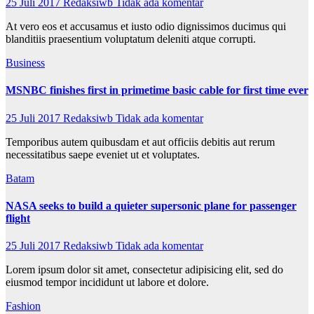
25 Juli 2017
Redaksiwb
Tidak ada komentar
At vero eos et accusamus et iusto odio dignissimos ducimus qui
blanditiis praesentium voluptatum deleniti atque corrupti.
Business
MSNBC finishes first in primetime basic cable for first time ever
25 Juli 2017
Redaksiwb
Tidak ada komentar
Temporibus autem quibusdam et aut officiis debitis aut rerum
necessitatibus saepe eveniet ut et voluptates.
Batam
NASA seeks to build a quieter supersonic plane for passenger
flight
25 Juli 2017
Redaksiwb
Tidak ada komentar
Lorem ipsum dolor sit amet, consectetur adipisicing elit, sed do
eiusmod tempor incididunt ut labore et dolore.
Fashion