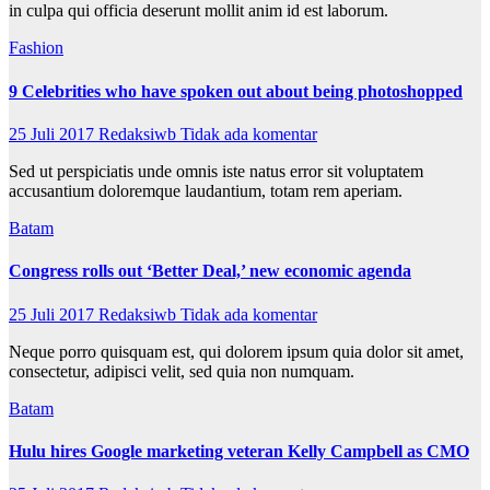
in culpa qui officia deserunt mollit anim id est laborum.
Fashion
9 Celebrities who have spoken out about being photoshopped
25 Juli 2017
Redaksiwb
Tidak ada komentar
Sed ut perspiciatis unde omnis iste natus error sit voluptatem
accusantium doloremque laudantium, totam rem aperiam.
Batam
Congress rolls out ‘Better Deal,’ new economic agenda
25 Juli 2017
Redaksiwb
Tidak ada komentar
Neque porro quisquam est, qui dolorem ipsum quia dolor sit amet,
consectetur, adipisci velit, sed quia non numquam.
Batam
Hulu hires Google marketing veteran Kelly Campbell as CMO