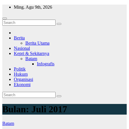
Skip
Ming. Agu 9th, 2026
to
content
Wajah Batam
CCTV nya kota Batam
Berita
Berita Utama
Nasional
Kepri & Sekitarnya
Batam
Infografis
Politik
Hukum
Organisasi
Ekonomi
Bulan:
Juli 2017
Batam