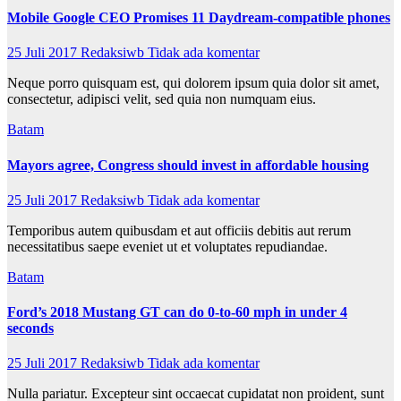
Mobile Google CEO Promises 11 Daydream-compatible phones
25 Juli 2017
Redaksiwb
Tidak ada komentar
Neque porro quisquam est, qui dolorem ipsum quia dolor sit amet,
consectetur, adipisci velit, sed quia non numquam eius.
Batam
Mayors agree, Congress should invest in affordable housing
25 Juli 2017
Redaksiwb
Tidak ada komentar
Temporibus autem quibusdam et aut officiis debitis aut rerum
necessitatibus saepe eveniet ut et voluptates repudiandae.
Batam
Ford’s 2018 Mustang GT can do 0-to-60 mph in under 4
seconds
25 Juli 2017
Redaksiwb
Tidak ada komentar
Nulla pariatur. Excepteur sint occaecat cupidatat non proident, sunt