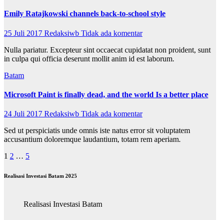
Emily Ratajkowski channels back-to-school style
25 Juli 2017
Redaksiwb
Tidak ada komentar
Nulla pariatur. Excepteur sint occaecat cupidatat non proident, sunt
in culpa qui officia deserunt mollit anim id est laborum.
Batam
Microsoft Paint is finally dead, and the world Is a better place
24 Juli 2017
Redaksiwb
Tidak ada komentar
Sed ut perspiciatis unde omnis iste natus error sit voluptatem
accusantium doloremque laudantium, totam rem aperiam.
Paginasi
1
2
…
5
pos
Realisasi Investasi Batam 2025
Realisasi Investasi Batam