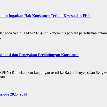
atam Ingatkan Hak Konsumen Terkait Kesesuaian Fisik
r pada Senin (11/05/2026) untuk memutus perkara perselisihan anta
…
dukasi dan Penegakan Perlindungan Konsumen
(BPKN) RI melakukan kunjungan resmi ke Badan Penyelesaian Sengk
ungan…
riode 2025–2030