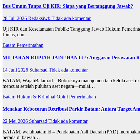
Bus Umum Tanpa Uji KIR: Siapa yang Bertanggung Jawab?
28 Juli 2026
Redaksiwb
Tidak ada komentar
Uji KIR dan Keselamatan Publik: Tanggung Jawab Hukum Pemerintah
Lintas, dan…
Batam
Pemerintahan
MILIARAN RUPIAH JADI ‘HANTU’: Anggaran Perawatan Ruma
14 Juni 2026
Suharsad
Tidak ada komentar
BATAM, WajahBatam.id – Bobroknya manajemen tata kelola aset di l
mencuat setelah puluhan aset negara—mulai…
Batam
Hukum & Kriminal
Opini
Pemerintahan
Menakar Kebocoran Retribusi Parkir Batam: Antara Target Am
22 Mei 2026
Suharsad
Tidak ada komentar
BATAM, wajahbatam.id – Pendapatan Asli Daerah (PAD) merupakan ur
berada di bawah…