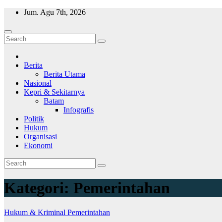
Skip
Jum. Agu 7th, 2026
to
content
Wajah Batam
CCTV nya kota Batam
Berita
Berita Utama
Nasional
Kepri & Sekitarnya
Batam
Infografis
Politik
Hukum
Organisasi
Ekonomi
Kategori:
Pemerintahan
Hukum & Kriminal
Pemerintahan