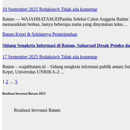
19 September 2025
Redaksiwb
Tidak ada komentar
Batam — WAJAHBATAM.IDPanitia Seleksi Calon Anggota Badan Peny
memasukkan berkas, hanya beberapa nama yang dinyatakan lulus…
Batam
Kepri & Sekitarnya
Pemerintahan
Sidang Sengketa Informasi di Batam, Suharsad Desak Pemko 
17 September 2025
Redaksiwb
Tidak ada komentar
Batam – wajahbatam.id – Sidang sengketa informasi publik antara S
Kepri, Universitas UNRIKA-2…
Paginasi
1
2
…
5
pos
Realisasi Investasi Batam 2025
Realisasi Investasi Batam