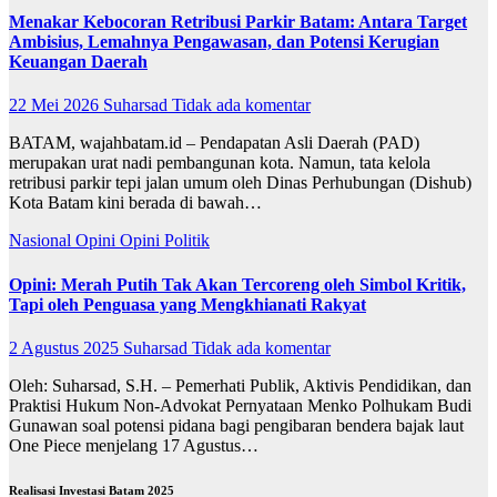
Menakar Kebocoran Retribusi Parkir Batam: Antara Target
Ambisius, Lemahnya Pengawasan, dan Potensi Kerugian
Keuangan Daerah
22 Mei 2026
Suharsad
Tidak ada komentar
BATAM, wajahbatam.id – Pendapatan Asli Daerah (PAD)
merupakan urat nadi pembangunan kota. Namun, tata kelola
retribusi parkir tepi jalan umum oleh Dinas Perhubungan (Dishub)
Kota Batam kini berada di bawah…
Nasional
Opini
Opini
Politik
Opini: Merah Putih Tak Akan Tercoreng oleh Simbol Kritik,
Tapi oleh Penguasa yang Mengkhianati Rakyat
2 Agustus 2025
Suharsad
Tidak ada komentar
Oleh: Suharsad, S.H. – Pemerhati Publik, Aktivis Pendidikan, dan
Praktisi Hukum Non-Advokat Pernyataan Menko Polhukam Budi
Gunawan soal potensi pidana bagi pengibaran bendera bajak laut
One Piece menjelang 17 Agustus…
Realisasi Investasi Batam 2025