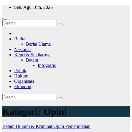
Skip
Sen. Agu 10th, 2026
to
content
Wajah Batam
CCTV nya kota Batam
Berita
Berita Utama
Nasional
Kepri & Sekitarnya
Batam
Infografis
Politik
Hukum
Organisasi
Ekonomi
Kategori:
Opini
Batam
Hukum & Kriminal
Opini
Pemerintahan