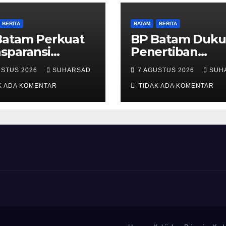
BERITA
BATAM
BERITA
Batam Perkuat
BP Batam Duk
sparansi
Penertiban
anan
Pemanfaatan
USTUS 2026
SUHARSAD
7 AGUSTUS 2026
SUH
anahan, Alokasi
Ruang Laut Ses
ah Reguler
K ADA KOMENTAR
Ketentuan
TIDAK ADA KOMENTAR
ra Hadir
Peraturan
lui LMS
Perundang-
undangan