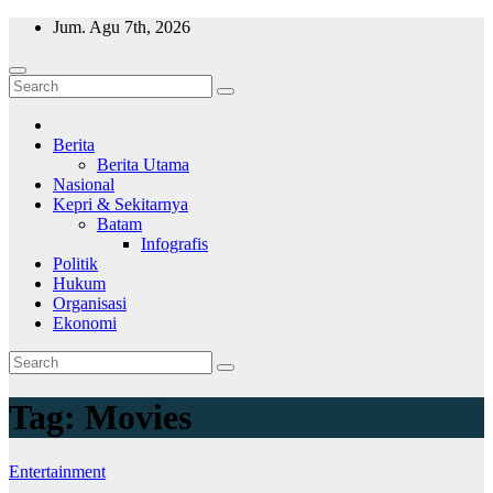
Skip
Jum. Agu 7th, 2026
to
content
Wajah Batam
CCTV nya kota Batam
Berita
Berita Utama
Nasional
Kepri & Sekitarnya
Batam
Infografis
Politik
Hukum
Organisasi
Ekonomi
Tag:
Movies
Entertainment