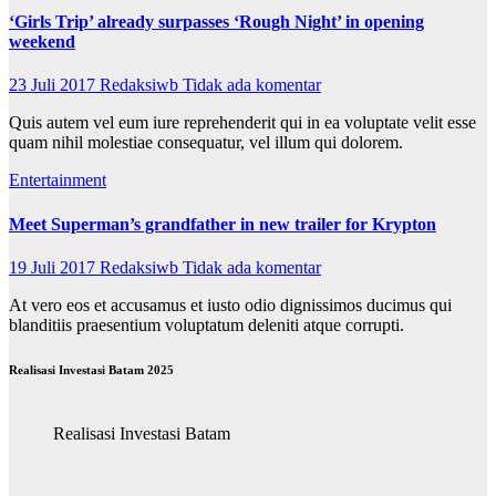
‘Girls Trip’ already surpasses ‘Rough Night’ in opening
weekend
23 Juli 2017
Redaksiwb
Tidak ada komentar
Quis autem vel eum iure reprehenderit qui in ea voluptate velit esse
quam nihil molestiae consequatur, vel illum qui dolorem.
Entertainment
Meet Superman’s grandfather in new trailer for Krypton
19 Juli 2017
Redaksiwb
Tidak ada komentar
At vero eos et accusamus et iusto odio dignissimos ducimus qui
blanditiis praesentium voluptatum deleniti atque corrupti.
Realisasi Investasi Batam 2025
Realisasi Investasi Batam