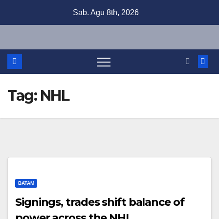
Skip
Sab. Agu 8th, 2026
to
content
Tag:
NHL
BATAM
Signings, trades shift balance of
power across the NHL