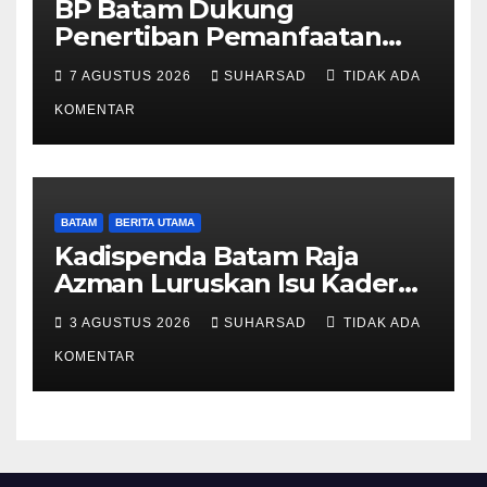
BP Batam Dukung
Penertiban Pemanfaatan
Ruang Laut Sesuai
7 AGUSTUS 2026
SUHARSAD
TIDAK ADA
Ketentuan Peraturan
Perundang-undangan
KOMENTAR
BATAM
BERITA UTAMA
Kadispenda Batam Raja
Azman Luruskan Isu Kader
Pajak RT/RW: Bukan Petugas
3 AGUSTUS 2026
SUHARSAD
TIDAK ADA
Pajak Permanen, Hanya
Pendataan untuk Digitalisasi
KOMENTAR
hingga 2030