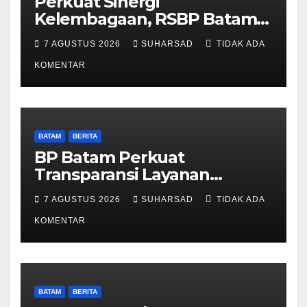
Perkuat Sinergi
Kelembagaan, RSBP Batam
dan BPOM Pastikan
7 AGUSTUS 2026
SUHARSAD
TIDAK ADA
Pelayanan dan Ketersediaan
Obat Aman
KOMENTAR
BATAM
BERITA
BP Batam Perkuat
Transparansi Layanan
Pertanahan, Alokasi Tanah
7 AGUSTUS 2026
SUHARSAD
TIDAK ADA
Reguler Segera Hadir Melalui
LMS
KOMENTAR
BATAM
BERITA