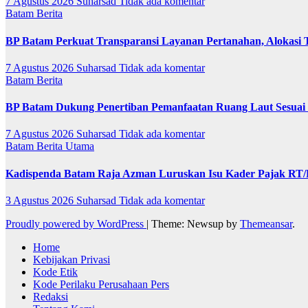
7 Agustus 2026
Suharsad
Tidak ada komentar
Batam
Berita
BP Batam Perkuat Transparansi Layanan Pertanahan, Alokasi 
7 Agustus 2026
Suharsad
Tidak ada komentar
Batam
Berita
BP Batam Dukung Penertiban Pemanfaatan Ruang Laut Sesuai
7 Agustus 2026
Suharsad
Tidak ada komentar
Batam
Berita Utama
Kadispenda Batam Raja Azman Luruskan Isu Kader Pajak RT/RW
3 Agustus 2026
Suharsad
Tidak ada komentar
Proudly powered by WordPress
|
Theme: Newsup by
Themeansar
.
Home
Kebijakan Privasi
Kode Etik
Kode Perilaku Perusahaan Pers
Redaksi