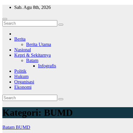
Skip
Sab. Agu 8th, 2026
to
content
Wajah Batam
CCTV nya kota Batam
Berita
Berita Utama
Nasional
Kepri & Sekitarnya
Batam
Infografis
Politik
Hukum
Organisasi
Ekonomi
Kategori:
BUMD
Batam
BUMD