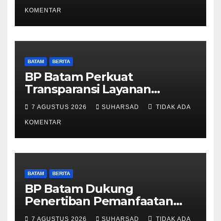
Pelayanan dan Ketersediaan
Obat Aman
KOMENTAR
BATAM
BERITA
BP Batam Perkuat
Transparansi Layanan
Pertanahan, Alokasi Tanah
7 AGUSTUS 2026
SUHARSAD
TIDAK ADA
Reguler Segera Hadir Melalui
LMS
KOMENTAR
BATAM
BERITA
BP Batam Dukung
Penertiban Pemanfaatan
Ruang Laut Sesuai
7 AGUSTUS 2026
SUHARSAD
TIDAK ADA