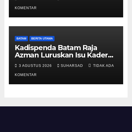
Ketentuan Peraturan
Perundang-undangan
KOMENTAR
BATAM
BERITA UTAMA
Kadispenda Batam Raja
Azman Luruskan Isu Kader
Pajak RT/RW: Bukan Petugas
3 AGUSTUS 2026
SUHARSAD
TIDAK ADA
Pajak Permanen, Hanya
Pendataan untuk Digitalisasi
KOMENTAR
hingga 2030