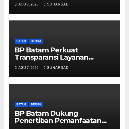
dan BPOM Pastikan
AGU 7, 2026
SUHARSAD
Pelayanan dan Ketersediaan
Obat Aman
BATAM
BERITA
BP Batam Perkuat
Transparansi Layanan
Pertanahan, Alokasi Tanah
AGU 7, 2026
SUHARSAD
Reguler Segera Hadir Melalui
LMS
BATAM
BERITA
BP Batam Dukung
Penertiban Pemanfaatan
Ruang Laut Sesuai