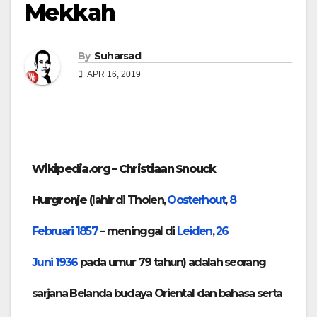
Mekkah
By
Suharsad
APR 16, 2019
Wikipedia.org – Christiaan Snouck
Hurgronje
(lahir di Tholen,
Oosterhout
,
8
Februari
1857
– meninggal di
Leiden
,
26
Juni
1936
pada umur 79 tahun) adalah seorang
sarjana Belanda budaya Oriental dan bahasa serta