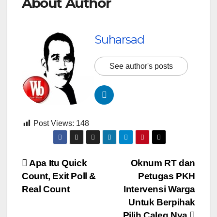
About Author
Suharsad
See author's posts
Post Views:
148
Navigasi
Apa Itu Quick
Oknum RT dan
Count, Exit Poll &
Petugas PKH
pos
Real Count
Intervensi Warga
Untuk Berpihak
Pilih Caleg Nya