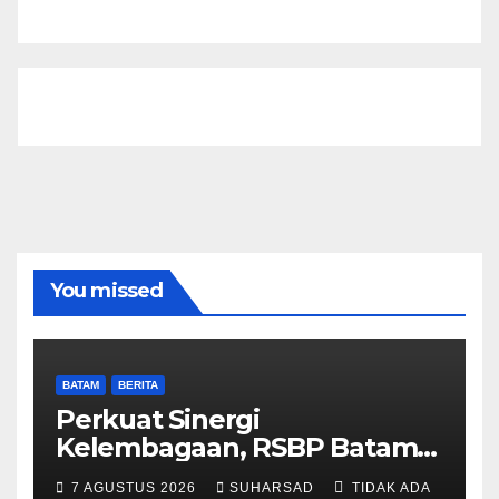
You missed
BATAM
BERITA
Perkuat Sinergi
Kelembagaan, RSBP Batam
dan BPOM Pastikan
7 AGUSTUS 2026
SUHARSAD
TIDAK ADA