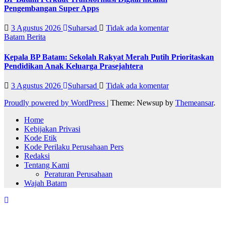
Pengembangan Super Apps
3 Agustus 2026
Suharsad
Tidak ada komentar
Batam
Berita
Kepala BP Batam: Sekolah Rakyat Merah Putih Prioritaskan
Pendidikan Anak Keluarga Prasejahtera
3 Agustus 2026
Suharsad
Tidak ada komentar
Proudly powered by WordPress
|
Theme: Newsup by
Themeansar
.
Home
Kebijakan Privasi
Kode Etik
Kode Perilaku Perusahaan Pers
Redaksi
Tentang Kami
Peraturan Perusahaan
Wajah Batam