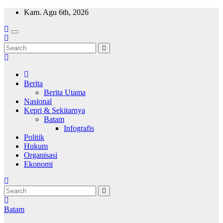
Skip
Kam. Agu 6th, 2026
to
content
Wajah Batam
CCTV nya kota Batam
Berita
Berita Utama
Nasional
Kepri & Sekitarnya
Batam
Infografis
Politik
Hukum
Organisasi
Ekonomi
Batam