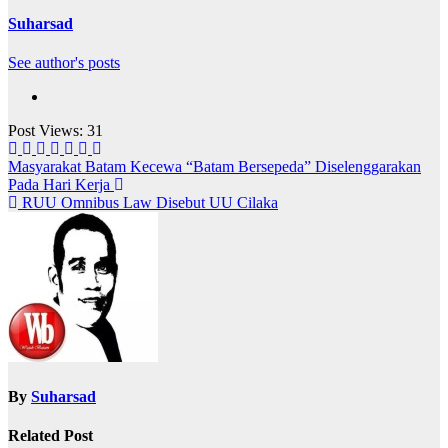
Suharsad
See author's posts
Post Views:
31
Navigasi
Masyarakat Batam Kecewa “Batam Bersepeda” Diselenggarakan
Pada Hari Kerja
pos
RUU Omnibus Law Disebut UU Cilaka
By
Suharsad
Related Post