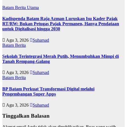
Batam
Berita Utama
Kadispenda Batam Raja Azman Luruskan Isu Kader Pajak
RT/RW: Bukan Petugas Pajak Permanen, Hanya Pendataan
untuk Digitalisasi hingga 2030
Agu 3, 2026
Suharsad
Batam
Berita
Sekolah Terintegrasi Merah Putih, Menumbuhkan Mimpi di
Tanah Rempang-Galang
Agu 3, 2026
Suharsad
Batam
Berita
BP Batam Perkuat Transformasi Digital melalui
Pengembangan Super Apps
Agu 3, 2026
Suharsad
Tinggalkan Balasan
Alamat email Anda tidak akan dipublikasikan.
Ruas yang wajib