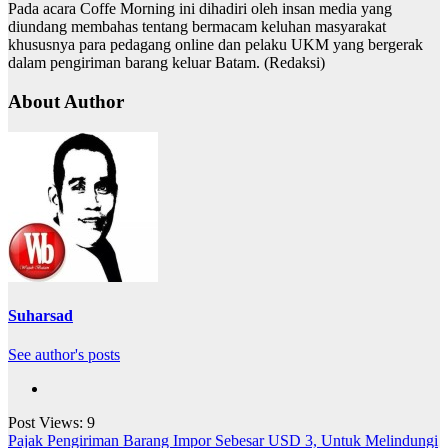
Pada acara Coffe Morning ini dihadiri oleh insan media yang
diundang membahas tentang bermacam keluhan masyarakat
khususnya para pedagang online dan pelaku UKM yang bergerak
dalam pengiriman barang keluar Batam. (Redaksi)
About Author
Suharsad
See author's posts
Post Views:
9
Navigasi
Pajak Pengiriman Barang Impor Sebesar USD 3, Untuk Melindungi