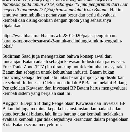
Indonesia pada tahun 2019, sebanyak 45 juta pengiriman dari luar
negeri di Indonesia (77,7%) transit melalui Kota Batam.
Hal ini
tentunya menimbulkan pertanyaan besar dan perlu dievaluasi
kembali dan disingkronkan dengan quota yang seharusnya
dijalankan.
https://wajahbatam.id/batam/wb-28012020/pajak-pengiriman-
barang-impor-sebesar-usd-3-untuk-melindungi-umkm-pengrajin-
lokal/
Sudirman Saad juga menegatakan bahwa konsep awal dari
rancangan Batam adalah sebagai kawasan Industri dan pariwisata.
Free Trade Zone (FTZ) itu dirancang untuk kebutuhan masyarakat
Batam dan sebagian untuk kebutuhan industri. Batam bukan
dirancang sebagai tempat lalu lintas barang impor yang disalurkan
ke seluruh Indonesia. Oleh karena itulah BP Batam melalui Bidang
Pengelolaan Kawasan dan Investasi BP Batam harus mengevaluasi
kembali sistem yang berjalan saat ini .
Anggota 3/Deputi Bidang Pengelolaan Kawasan dan Investasi BP
Batam ini juga meminta kepada instansi-instan dan badan-badan
yang berada di bidang lalu lintas barang agar kembali melakukan
evaluasi kembali agar tidak terjadinya kerancuan dalam pengelolaan
Kota Batam secara menyeluruh.