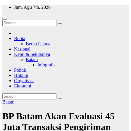
Skip
Jum. Agu 7th, 2026
to
content
Wajah Batam
CCTV nya kota Batam
Berita
Berita Utama
Nasional
Kepri & Sekitarnya
Batam
Infografis
Politik
Hukum
Organisasi
Ekonomi
Batam
BP Batam Akan Evaluasi 45
Juta Transaksi Pengiriman