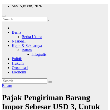
Skip
Sab. Agu 8th, 2026
to
content
Wajah Batam
CCTV nya kota Batam
Berita
Berita Utama
Nasional
Kepri & Sekitarnya
Batam
Infografis
Politik
Hukum
Organisasi
Ekonomi
Batam
Pajak Pengiriman Barang
Impor Sebesar USD 3, Untuk