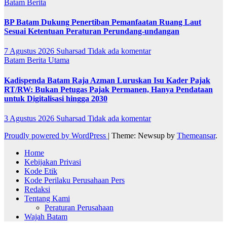
Batam
Berita
BP Batam Dukung Penertiban Pemanfaatan Ruang Laut
Sesuai Ketentuan Peraturan Perundang-undangan
7 Agustus 2026
Suharsad
Tidak ada komentar
Batam
Berita Utama
Kadispenda Batam Raja Azman Luruskan Isu Kader Pajak
RT/RW: Bukan Petugas Pajak Permanen, Hanya Pendataan
untuk Digitalisasi hingga 2030
3 Agustus 2026
Suharsad
Tidak ada komentar
Proudly powered by WordPress
|
Theme: Newsup by
Themeansar
.
Home
Kebijakan Privasi
Kode Etik
Kode Perilaku Perusahaan Pers
Redaksi
Tentang Kami
Peraturan Perusahaan
Wajah Batam