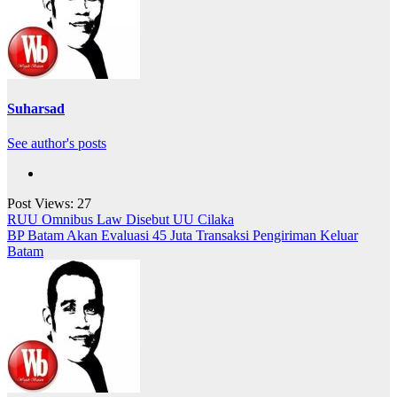
Suharsad
See author's posts
Post Views:
27
Navigasi
RUU Omnibus Law Disebut UU Cilaka
BP Batam Akan Evaluasi 45 Juta Transaksi Pengiriman Keluar
pos
Batam