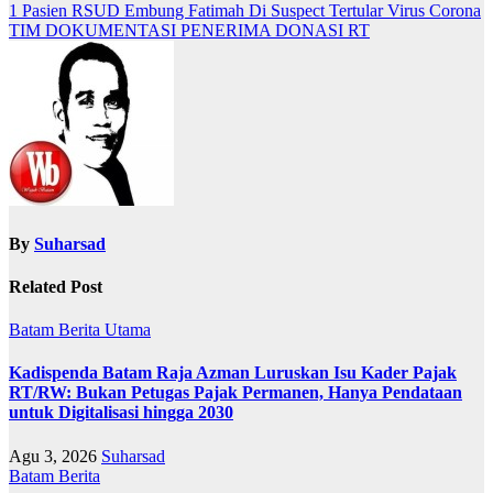
Navigasi
1 Pasien RSUD Embung Fatimah Di Suspect Tertular Virus Corona
TIM DOKUMENTASI PENERIMA DONASI RT
pos
By
Suharsad
Related Post
Batam
Berita Utama
Kadispenda Batam Raja Azman Luruskan Isu Kader Pajak
RT/RW: Bukan Petugas Pajak Permanen, Hanya Pendataan
untuk Digitalisasi hingga 2030
Agu 3, 2026
Suharsad
Batam
Berita