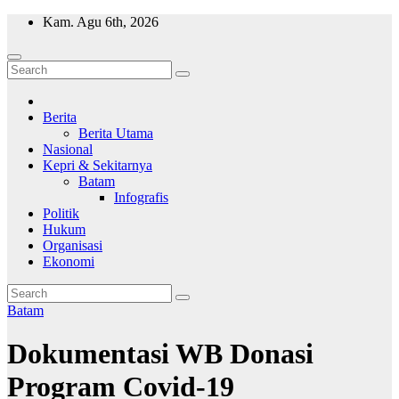
Skip
Kam. Agu 6th, 2026
to
content
Wajah Batam
CCTV nya kota Batam
Berita
Berita Utama
Nasional
Kepri & Sekitarnya
Batam
Infografis
Politik
Hukum
Organisasi
Ekonomi
Batam
Dokumentasi WB Donasi
Program Covid-19