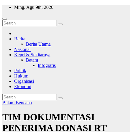
Skip
Ming. Agu 9th, 2026
to
content
Wajah Batam
CCTV nya kota Batam
Berita
Berita Utama
Nasional
Kepri & Sekitarnya
Batam
Infografis
Politik
Hukum
Organisasi
Ekonomi
Batam
Bencana
TIM DOKUMENTASI
PENERIMA DONASI RT