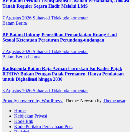
BP Batam Perkuat Transparansi Layanan Pertanahan, Alokasi
Tanah Reguler Segera Hadir Melalui LMS
7 Agustus 2026
Suharsad
Tidak ada komentar
Batam
Berita
BP Batam Dukung Penertiban Pemanfaatan Ruang Laut
Sesuai Ketentuan Peraturan Perundang-undangan
7 Agustus 2026
Suharsad
Tidak ada komentar
Batam
Berita Utama
Kadispenda Batam Raja Azman Luruskan Isu Kader Pajak
RT/RW: Bukan Petugas Pajak Permanen, Hanya Pendataan
untuk Digitalisasi hingga 2030
3 Agustus 2026
Suharsad
Tidak ada komentar
Proudly powered by WordPress
|
Theme: Newsup by
Themeansar
.
Home
Kebijakan Privasi
Kode Etik
Kode Perilaku Perusahaan Pers
Redaksi