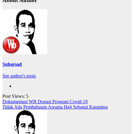
About Author
Suharsad
See author's posts
Post Views:
5
Navigasi
Dokumentasi WB Donasi Program Covid-19
Tidak Ada Pembahasan Asrama Haji Sebagai Karantina
pos