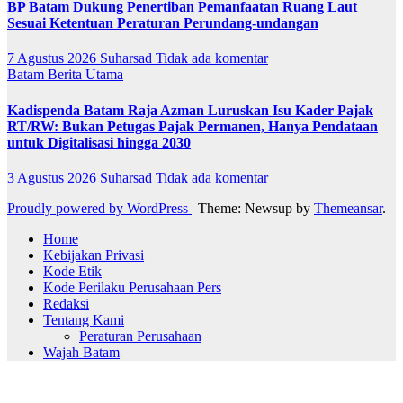
BP Batam Dukung Penertiban Pemanfaatan Ruang Laut
Sesuai Ketentuan Peraturan Perundang-undangan
7 Agustus 2026
Suharsad
Tidak ada komentar
Batam
Berita Utama
Kadispenda Batam Raja Azman Luruskan Isu Kader Pajak
RT/RW: Bukan Petugas Pajak Permanen, Hanya Pendataan
untuk Digitalisasi hingga 2030
3 Agustus 2026
Suharsad
Tidak ada komentar
Proudly powered by WordPress
|
Theme: Newsup by
Themeansar
.
Home
Kebijakan Privasi
Kode Etik
Kode Perilaku Perusahaan Pers
Redaksi
Tentang Kami
Peraturan Perusahaan
Wajah Batam