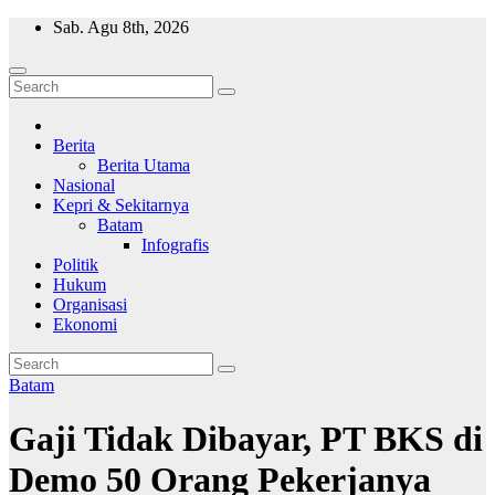
Skip
Sab. Agu 8th, 2026
to
content
Wajah Batam
CCTV nya kota Batam
Berita
Berita Utama
Nasional
Kepri & Sekitarnya
Batam
Infografis
Politik
Hukum
Organisasi
Ekonomi
Batam
Gaji Tidak Dibayar, PT BKS di
Demo 50 Orang Pekerjanya