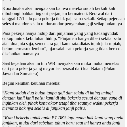
Koordinator aksi mengatakan bahwa mereka sudah berkali-kali
dibohongi bahkan ingkari perjanjian bermaterai. Berawal dari
tanggal 17/1 lalu para pekerja tidak gaji sama sekali. Setiap pejerjaan
selesai mandor selalu undur-undur penyerahan gaji setiap bulannya.
Para pekerja hanya hidup dari pinjaman yang yang kadangvtidak
cukup untuk kebutuhan hidup. “Pinjaman hanya diberi sekitar satu
atau dua juta saja, sementara gaji kami rata-diatas tujuh juta rupiah,
belum termasuk lembur”, ujar salah satu pekerja yang tidak bersedia
disebutkan namanya.
Saat kejadian aksi ini tim WB menyaksikan muka-muka memelas
dari para pekerja yang mayoritas berasal dari luar Batam (Pulau
Jawa dan Sumatera)
Begini keluhan-keluhan mereka:
“
Kami sudah dua bulan tanpa gaji dan selalu di iming imingi
dengan janji janji palsu,kami di sini bekerja sesuai dengan yang di
inginkan oleh pihak kontraktor tetapi tiba saatnya waktu pekerja
meminta hak nya selalu di janjikan janji palsu,
“Kami bekerja untuk anda PT BKS tapi mana hak kami yang anda
janjikan, mulai dari sebelum tahun baru saat ini hanya anda janji