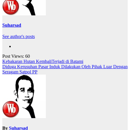
Suharsad
See author's posts
Post Views:
60
Navigasi
Kebakaran Hutan KembaliTerjadi di Batami
Diduga Kerusuhan Pasar Induk Dilakukan Oleh Pihak Luar Dengan
pos
Seragam Satpol PP
By
Suharsad