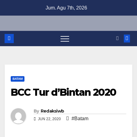
Skip
Jum. Agu 7th, 2026
to
content
BATAM
BCC Tur d’Bintan 2020
By
Redaksiwb
#Batam
JUN 22, 2020