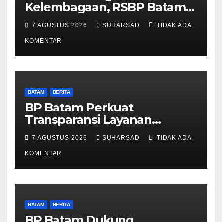
Kelembagaan, RSBP Batam
dan BPOM Pastikan
7 AGUSTUS 2026
SUHARSAD
TIDAK ADA
Pelayanan dan Ketersediaan
Obat Aman
KOMENTAR
BATAM
BERITA
BP Batam Perkuat
Transparansi Layanan
Pertanahan, Alokasi Tanah
7 AGUSTUS 2026
SUHARSAD
TIDAK ADA
Reguler Segera Hadir Melalui
LMS
KOMENTAR
BATAM
BERITA
BP Batam Dukung