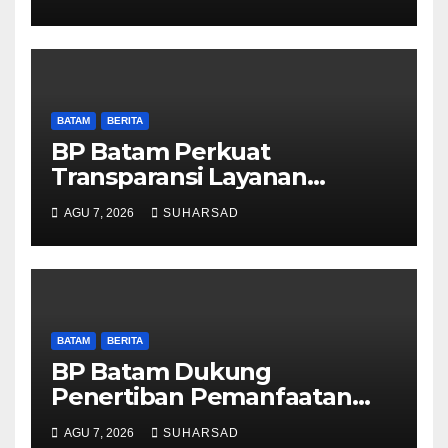
Pelayanan dan Ketersediaan
Obat Aman
BATAM
BERITA
BP Batam Perkuat
Transparansi Layanan
Pertanahan, Alokasi Tanah
AGU 7, 2026
SUHARSAD
Reguler Segera Hadir Melalui
LMS
BATAM
BERITA
BP Batam Dukung
Penertiban Pemanfaatan
Ruang Laut Sesuai
AGU 7, 2026
SUHARSAD
Ketentuan Peraturan