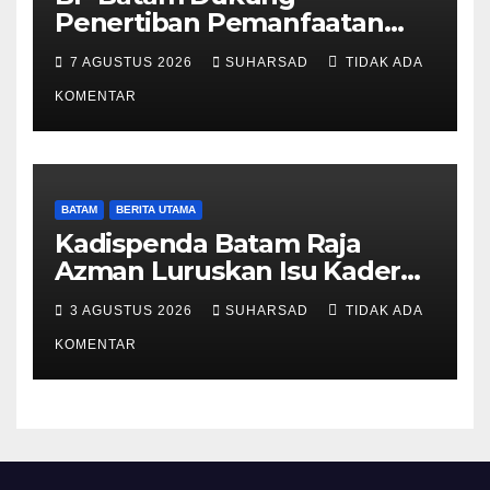
Penertiban Pemanfaatan
Ruang Laut Sesuai
7 AGUSTUS 2026
SUHARSAD
TIDAK ADA
Ketentuan Peraturan
Perundang-undangan
KOMENTAR
BATAM
BERITA UTAMA
Kadispenda Batam Raja
Azman Luruskan Isu Kader
Pajak RT/RW: Bukan Petugas
3 AGUSTUS 2026
SUHARSAD
TIDAK ADA
Pajak Permanen, Hanya
Pendataan untuk Digitalisasi
KOMENTAR
hingga 2030