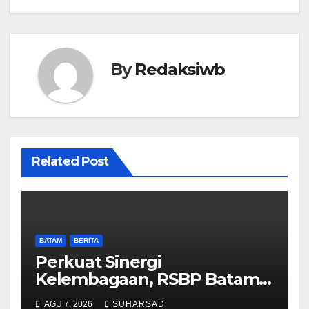
By
Redaksiwb
Related Post
BATAM
BERITA
Perkuat Sinergi
Kelembagaan, RSBP Batam
dan BPOM Pastikan
AGU 7, 2026
SUHARSAD