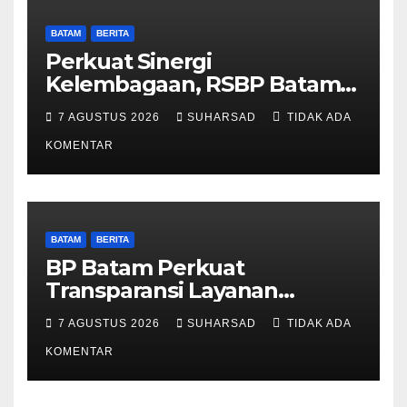
BATAM
BERITA
Perkuat Sinergi
Kelembagaan, RSBP Batam
dan BPOM Pastikan
7 AGUSTUS 2026
SUHARSAD
TIDAK ADA
Pelayanan dan Ketersediaan
Obat Aman
KOMENTAR
BATAM
BERITA
BP Batam Perkuat
Transparansi Layanan
Pertanahan, Alokasi Tanah
7 AGUSTUS 2026
SUHARSAD
TIDAK ADA
Reguler Segera Hadir Melalui
LMS
KOMENTAR