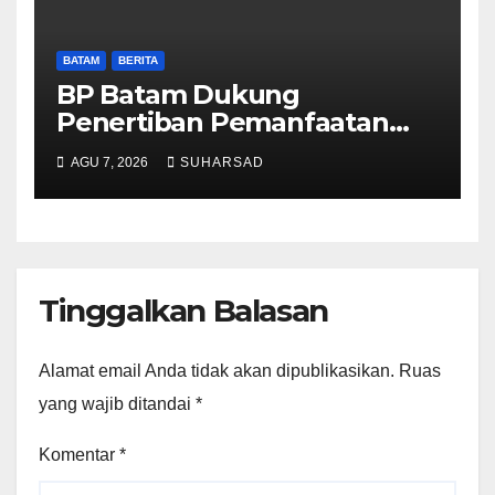
BATAM
BERITA
BP Batam Dukung
Penertiban Pemanfaatan
Ruang Laut Sesuai
AGU 7, 2026
SUHARSAD
Ketentuan Peraturan
Perundang-undangan
Tinggalkan Balasan
Alamat email Anda tidak akan dipublikasikan.
Ruas
yang wajib ditandai
*
Komentar
*