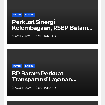
BATAM
BERITA
Perkuat Sinergi
Kelembagaan, RSBP Batam
dan BPOM Pastikan
AGU 7, 2026
SUHARSAD
Pelayanan dan Ketersediaan
Obat Aman
BATAM
BERITA
BP Batam Perkuat
Transparansi Layanan
Pertanahan, Alokasi Tanah
AGU 7, 2026
SUHARSAD
Reguler Segera Hadir Melalui
LMS