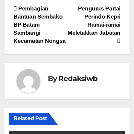
Navigasi
Pembagian
Pengurus Partai
Bantuan Sembako
Perindo Kepri
pos
BP Batam
Ramai-ramai
Sambangi
Meletakkan Jabatan
Kecamatan Nongsa
By
Redaksiwb
Related Post