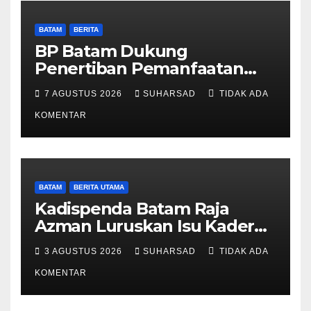
BATAM
BERITA
BP Batam Dukung
Penertiban Pemanfaatan
Ruang Laut Sesuai
7 AGUSTUS 2026
SUHARSAD
TIDAK ADA
Ketentuan Peraturan
Perundang-undangan
KOMENTAR
BATAM
BERITA UTAMA
Kadispenda Batam Raja
Azman Luruskan Isu Kader
Pajak RT/RW: Bukan Petugas
3 AGUSTUS 2026
SUHARSAD
TIDAK ADA
Pajak Permanen, Hanya
Pendataan untuk Digitalisasi
KOMENTAR
hingga 2030