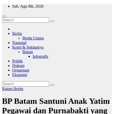
Skip
Sab. Agu 8th, 2026
to
content
Wajah Batam
CCTV nya kota Batam
Berita
Berita Utama
Nasional
Kepri & Sekitarnya
Batam
Infografis
Politik
Hukum
Organisasi
Ekonomi
Batam
Berita
BP Batam Santuni Anak Yatim
Pegawai dan Purnabakti yang