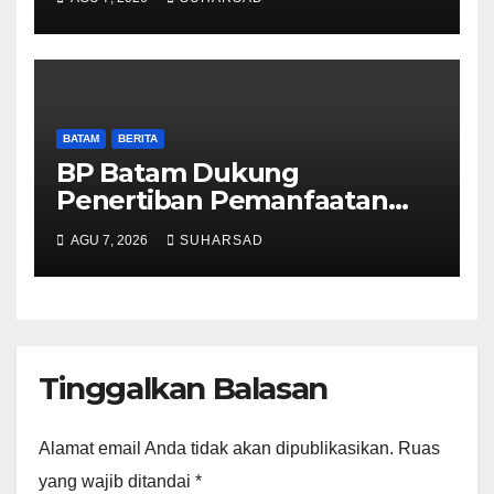
Reguler Segera Hadir Melalui
LMS
BATAM
BERITA
BP Batam Dukung
Penertiban Pemanfaatan
Ruang Laut Sesuai
AGU 7, 2026
SUHARSAD
Ketentuan Peraturan
Perundang-undangan
Tinggalkan Balasan
Alamat email Anda tidak akan dipublikasikan.
Ruas
yang wajib ditandai
*