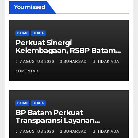
You missed
BATAM
BERITA
Perkuat Sinergi
Kelembagaan, RSBP Batam
dan BPOM Pastikan
7 AGUSTUS 2026
SUHARSAD
TIDAK ADA
Pelayanan dan Ketersediaan
Obat Aman
KOMENTAR
BATAM
BERITA
BP Batam Perkuat
Transparansi Layanan
Pertanahan, Alokasi Tanah
7 AGUSTUS 2026
SUHARSAD
TIDAK ADA
Reguler Segera Hadir Melalui