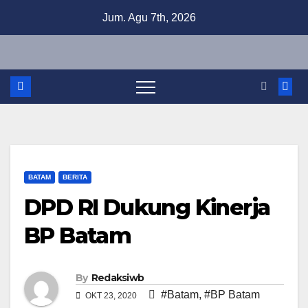
Skip
Jum. Agu 7th, 2026
to
content
BATAM
BERITA
DPD RI Dukung Kinerja
BP Batam
By
Redaksiwb
#Batam
,
#BP Batam
OKT 23, 2020