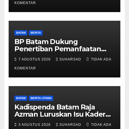
LMS
KOMENTAR
BATAM
BERITA
BP Batam Dukung
Penertiban Pemanfaatan
Ruang Laut Sesuai
7 AGUSTUS 2026
SUHARSAD
TIDAK ADA
Ketentuan Peraturan
Perundang-undangan
KOMENTAR
BATAM
BERITA UTAMA
Kadispenda Batam Raja
Azman Luruskan Isu Kader
Pajak RT/RW: Bukan Petugas
3 AGUSTUS 2026
SUHARSAD
TIDAK ADA
Pajak Permanen, Hanya