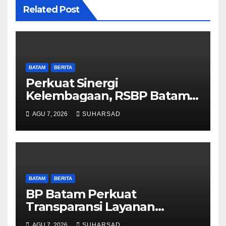
Related Post
BATAM
BERITA
Perkuat Sinergi
Kelembagaan, RSBP Batam
dan BPOM Pastikan
AGU 7, 2026
SUHARSAD
Pelayanan dan Ketersediaan
Obat Aman
BATAM
BERITA
BP Batam Perkuat
Transparansi Layanan
Pertanahan, Alokasi Tanah
AGU 7, 2026
SUHARSAD