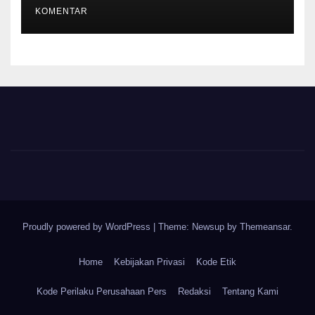
Pendataan untuk Digitalisasi
KOMENTAR
hingga 2030
Proudly powered by WordPress
|
Theme: Newsup by
Themeansar
.
Home
Kebijakan Privasi
Kode Etik
Kode Perilaku Perusahaan Pers
Redaksi
Tentang Kami