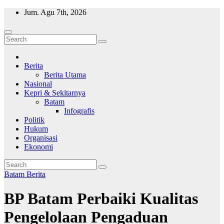
Skip
Jum. Agu 7th, 2026
to
content
Wajah Batam
CCTV nya kota Batam
Berita
Berita Utama
Nasional
Kepri & Sekitarnya
Batam
Infografis
Politik
Hukum
Organisasi
Ekonomi
Batam
Berita
BP Batam Perbaiki Kualitas
Pengelolaan Pengaduan