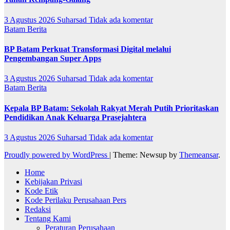
3 Agustus 2026
Suharsad
Tidak ada komentar
Batam
Berita
BP Batam Perkuat Transformasi Digital melalui
Pengembangan Super Apps
3 Agustus 2026
Suharsad
Tidak ada komentar
Batam
Berita
Kepala BP Batam: Sekolah Rakyat Merah Putih Prioritaskan
Pendidikan Anak Keluarga Prasejahtera
3 Agustus 2026
Suharsad
Tidak ada komentar
Proudly powered by WordPress
|
Theme: Newsup by
Themeansar
.
Home
Kebijakan Privasi
Kode Etik
Kode Perilaku Perusahaan Pers
Redaksi
Tentang Kami
Peraturan Perusahaan