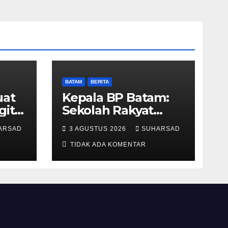
BATAM
BERITA
uat
Kepala BP Batam:
gital
Sekolah Rakyat
Merah Putih
ARSAD
3 AGUSTUS 2026
SUHARSAD
n
Prioritaskan
Pendidikan Anak
TIDAK ADA KOMENTAR
Keluarga
Prasejahtera