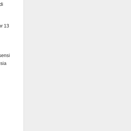
di
r 13
sensi
sia