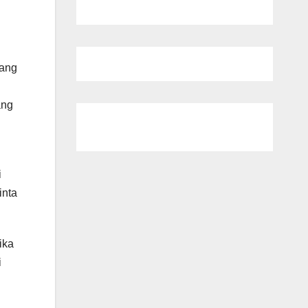
rang
ang
i
inta
ika
i