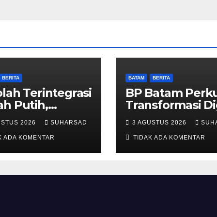
BERITA
BATAM
BERITA
lah Terintegrasi
BP Batam Perk
h Putih,
Transformasi Di
umbuhkan
melalui
USTUS 2026
SUHARSAD
3 AGUSTUS 2026
SUH
i di Tanah
Pengembanga
pang-Galang
K ADA KOMENTAR
Super Apps
TIDAK ADA KOMENTAR