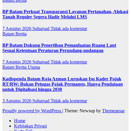
Batam
Berita
BP Batam Perkuat Transparansi Layanan Pertanahan, Alokasi
Tanah Reguler Segera Hadir Melalui LMS
7 Agustus 2026
Suharsad
Tidak ada komentar
Batam
Berita
BP Batam Dukung Penertiban Pemanfaatan Ruang Laut
Sesuai Ketentuan Peraturan Perundang-undangan
7 Agustus 2026
Suharsad
Tidak ada komentar
Batam
Berita Utama
Kadispenda Batam Raja Azman Luruskan Isu Kader Pajak
RT/RW: Bukan Petugas Pajak Permanen, Hanya Pendataan
untuk Digitalisasi hingga 2030
3 Agustus 2026
Suharsad
Tidak ada komentar
Proudly powered by WordPress
|
Theme: Newsup by
Themeansar
.
Home
Kebijakan Privasi