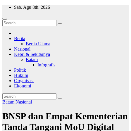
Skip
Sab. Agu 8th, 2026
to
content
Wajah Batam
CCTV nya kota Batam
Berita
Berita Utama
Nasional
Kepri & Sekitarnya
Batam
Infografis
Politik
Hukum
Organisasi
Ekonomi
Batam
Nasional
BNSP dan Empat Kementerian
Tanda Tangani MoU Digital