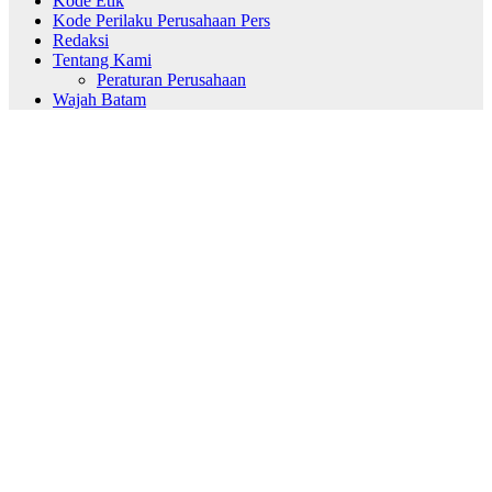
Kode Etik
Kode Perilaku Perusahaan Pers
Redaksi
Tentang Kami
Peraturan Perusahaan
Wajah Batam