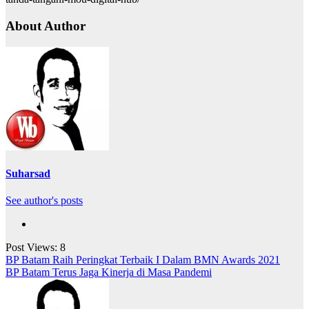
About Author
Suharsad
See author's posts
Post Views:
8
Navigasi
BP Batam Raih Peringkat Terbaik I Dalam BMN Awards 2021
BP Batam Terus Jaga Kinerja di Masa Pandemi
pos