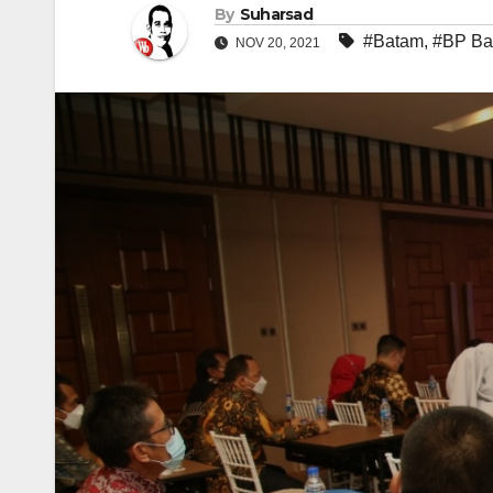
By
Suharsad
#Batam
,
#BP Ba
NOV 20, 2021