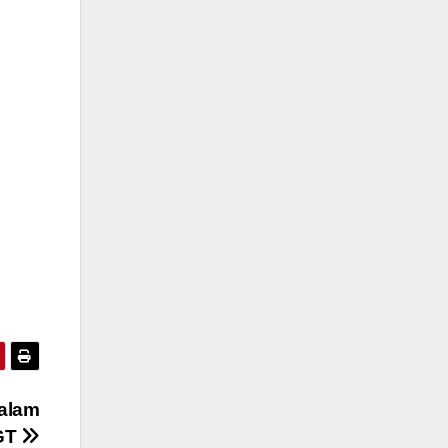
alam
GT