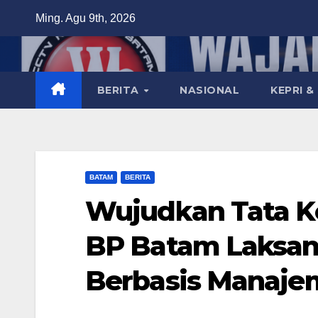
Skip
Ming. Agu 9th, 2026
to
content
BERITA
NASIONAL
KEPRI &
BATAM
BERITA
Wujudkan Tata K
BP Batam Laksa
Berbasis Manaje