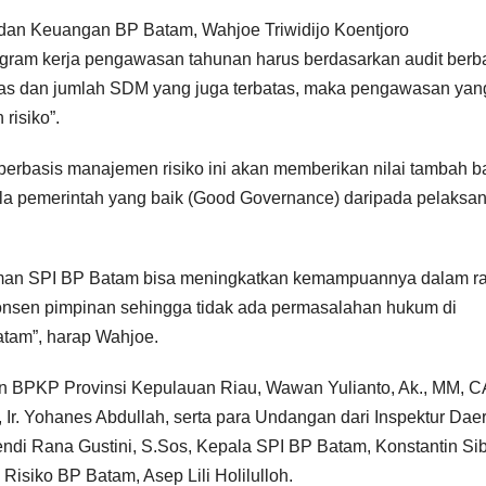
dan Keuangan BP Batam, Wahjoe Triwidijo Koentjoro
ram kerja pengawasan tahunan harus berdasarkan audit berb
atas dan jumlah SDM yang juga terbatas, maka pengawasan yan
risiko”.
rbasis manajemen risiko ini akan memberikan nilai tambah b
la pemerintah yang baik (Good Governance) daripada pelaksa
eman SPI BP Batam bisa meningkatkan kemampuannya dalam r
konsen pimpinan sehingga tidak ada permasalahan hukum di
Batam”, harap Wahjoe.
an BPKP Provinsi Kepulauan Riau, Wawan Yulianto, Ak., MM, C
. Yohanes Abdullah, serta para Undangan dari Inspektur Dae
endi Rana Gustini, S.Sos, Kepala SPI BP Batam, Konstantin Si
isiko BP Batam, Asep Lili Holilulloh.