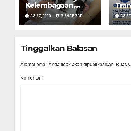
Kelembagaan,
Tran
RSBP Batam dan
Lay
AGU 7, 2026
SUHARSAD
AGU 7
BPOM Pastikan
Pert
Pelayanan dan
Tana
Ketersediaan Obat
Sege
Aman
Mela
Tinggalkan Balasan
Alamat email Anda tidak akan dipublikasikan.
Ruas y
Komentar
*