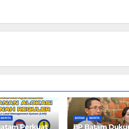
BERITA
BATAM
BERITA
Batam Perkuat
BP Batam Duku