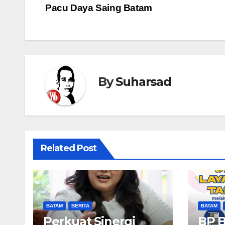
pos
Pacu Daya Saing Batam
By
Suharsad
Related Post
BATAM
BERITA
BATAM
Perkuat Sinergi
BP 