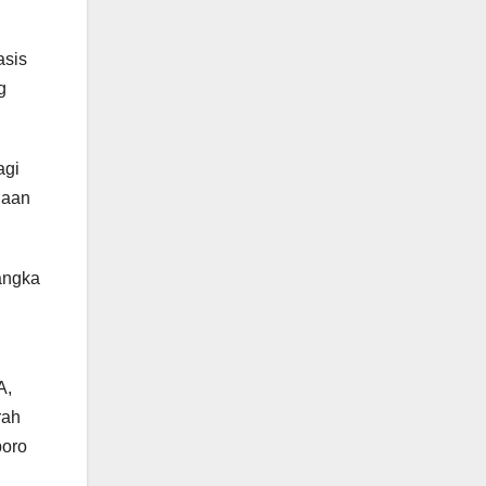
asis
g
agi
naan
angka
A,
rah
boro