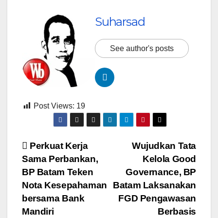
Suharsad
See author's posts
Post Views:
19
Navigasi
Perkuat Kerja
Wujudkan Tata
Sama Perbankan,
Kelola Good
pos
BP Batam Teken
Governance, BP
Nota Kesepahaman
Batam Laksanakan
bersama Bank
FGD Pengawasan
Mandiri
Berbasis