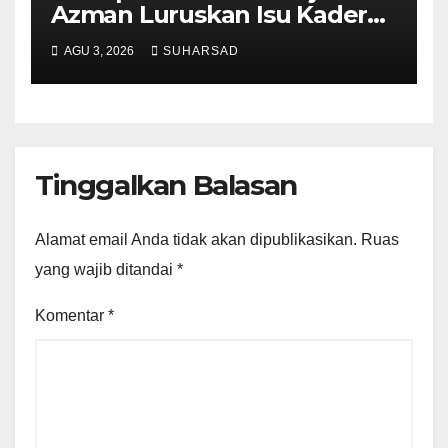
Azman Luruskan Isu Kader
Pajak RT/RW: Bukan
AGU 3, 2026
SUHARSAD
Petugas Pajak Permanen,
Hanya Pendataan untuk
Digitalisasi hingga 2030
Tinggalkan Balasan
Alamat email Anda tidak akan dipublikasikan.
Ruas
yang wajib ditandai
*
Komentar
*