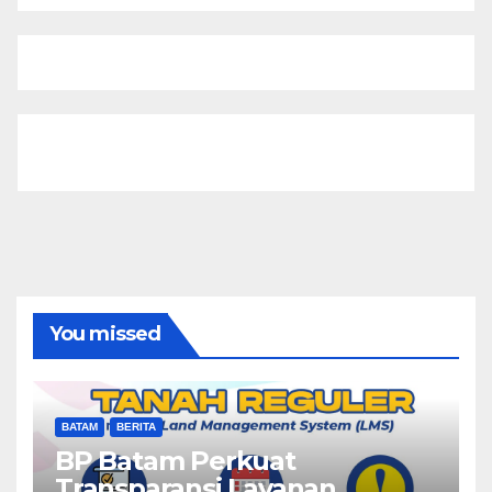
You missed
BATAM
BERITA
BP Batam Perkuat
Transparansi Layanan