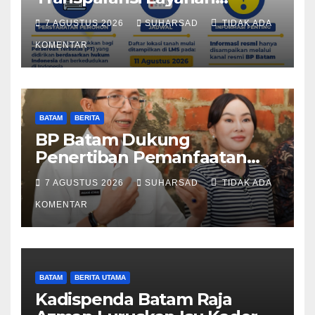
Pertanahan, Alokasi Tanah
7 AGUSTUS 2026
SUHARSAD
TIDAK ADA
Reguler Segera Hadir Melalui
LMS
KOMENTAR
BATAM
BERITA
BP Batam Dukung
Penertiban Pemanfaatan
Ruang Laut Sesuai
7 AGUSTUS 2026
SUHARSAD
TIDAK ADA
Ketentuan Peraturan
Perundang-undangan
KOMENTAR
BATAM
BERITA UTAMA
Kadispenda Batam Raja