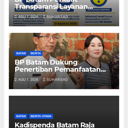
Transparansi Layanan
Pertanahan, Alokasi Tanah
AGU 7, 2026
SUHARSAD
Reguler Segera Hadir Melalui
LMS
BATAM
BERITA
BP Batam Dukung
Penertiban Pemanfaatan
Ruang Laut Sesuai
AGU 7, 2026
SUHARSAD
Ketentuan Peraturan
Perundang-undangan
BATAM
BERITA UTAMA
Kadispenda Batam Raja