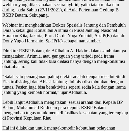
webinar yang dilaksanakan secara hybrid, yaitu tatap muka dan
daring, pada Sabtu (27/11/2021), di Aula Pertemuan Gedung B
RSBP Batam, Sekupang.
Webinar ini menghadirkan Dokter Spesialis Jantung dan Pembuluh
Darah, sekaligus Konsultan Aritmia di Pusat Jantung Nasional
Harapan Kita, Jakarta, Prof. Dr. dr. Yoga Yunaidi, Sp.JP(K) dan dr.
Dony Yugo Hermanto, Sp.JP(K) sebagai narasumber.
Direktur RSBP Batam, dr. Afdhalun A. Hakim dalam sambutannya
mengatakan, Aritmia, atau gangguan yang terjadi pada irama
jantung, sering kali tidak bisa diatasi hanya dengan mengkonsumsi
obat-obatan.
“Salah satu penanganan paling efektif adalah dengan melalui Studi
Elektrofisiologi dan Ablasi Jantung. Ini bisa disembuhkan dengan
tuntas. Pasien juga bisa beraktivitas seperti sedia kala dengan irama
jantung yang kembali normal,” ujar Afdhalun.
Lebih lanjut Afdhalun mengatakan, sesuai arahan dari Kepala BP
Batam, Muhammad Rudi dan para deputi, RSBP Batam
mengemban tugas untuk menjadi fasilitas kesehatan yang terlengkap
di Provinsi Kepuluan Riau.
Hal ini dilakukan untuk mengakomodir kebutuhan pelayanan