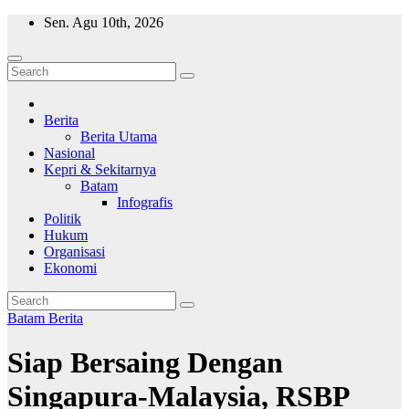
Skip
Sen. Agu 10th, 2026
to
content
Wajah Batam
CCTV nya kota Batam
Berita
Berita Utama
Nasional
Kepri & Sekitarnya
Batam
Infografis
Politik
Hukum
Organisasi
Ekonomi
Batam
Berita
Siap Bersaing Dengan
Singapura-Malaysia, RSBP