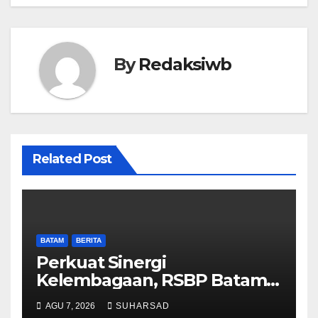
By
Redaksiwb
Related Post
BATAM
BERITA
Perkuat Sinergi
Kelembagaan, RSBP Batam
dan BPOM Pastikan
AGU 7, 2026
SUHARSAD
Pelayanan dan Ketersediaan