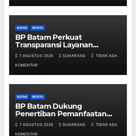
BATAM
BERITA
BP Batam Perkuat
Transparansi Layanan
Pertanahan, Alokasi Tanah
7 AGUSTUS 2026
SUHARSAD
TIDAK ADA
Reguler Segera Hadir Melalui
LMS
KOMENTAR
BATAM
BERITA
BP Batam Dukung
Penertiban Pemanfaatan
Ruang Laut Sesuai
7 AGUSTUS 2026
SUHARSAD
TIDAK ADA
Ketentuan Peraturan
KOMENTAR