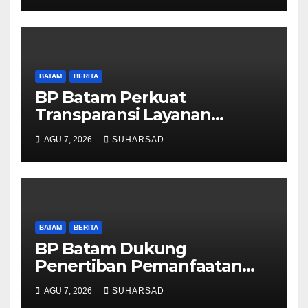
Obat Aman
BATAM
BERITA
BP Batam Perkuat
Transparansi Layanan
Pertanahan, Alokasi Tanah
AGU 7, 2026
SUHARSAD
Reguler Segera Hadir Melalui
LMS
BATAM
BERITA
BP Batam Dukung
Penertiban Pemanfaatan
Ruang Laut Sesuai
AGU 7, 2026
SUHARSAD
Ketentuan Peraturan