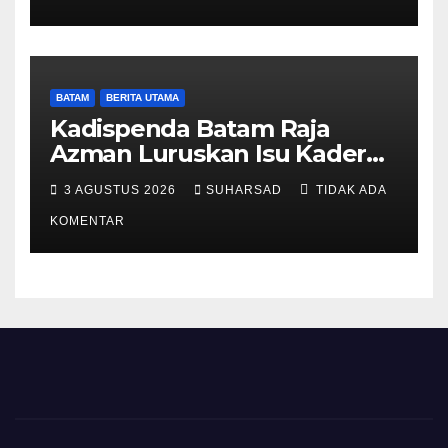
Perundang-undangan
BATAM
BERITA UTAMA
Kadispenda Batam Raja
Azman Luruskan Isu Kader
Pajak RT/RW: Bukan Petugas
3 AGUSTUS 2026
SUHARSAD
TIDAK ADA
Pajak Permanen, Hanya
Pendataan untuk Digitalisasi
KOMENTAR
hingga 2030