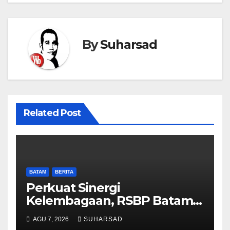
By
Suharsad
Related Post
BATAM
BERITA
Perkuat Sinergi
Kelembagaan, RSBP Batam
dan BPOM Pastikan
AGU 7, 2026
SUHARSAD
Pelayanan dan Ketersediaan