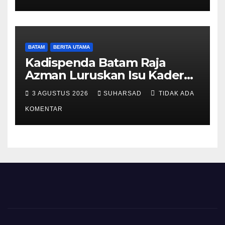
BATAM
BERITA UTAMA
Kadispenda Batam Raja
Azman Luruskan Isu Kader
Pajak RT/RW: Bukan Petugas
3 AGUSTUS 2026
SUHARSAD
TIDAK ADA
Pajak Permanen, Hanya
Pendataan untuk Digitalisasi
KOMENTAR
hingga 2030