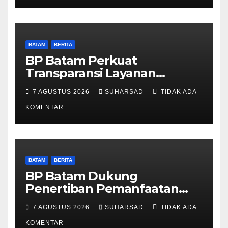
BATAM
BERITA
BP Batam Perkuat
Transparansi Layanan
Pertanahan, Alokasi Tanah
7 AGUSTUS 2026
SUHARSAD
TIDAK ADA
Reguler Segera Hadir Melalui
LMS
KOMENTAR
BATAM
BERITA
BP Batam Dukung
Penertiban Pemanfaatan
Ruang Laut Sesuai
7 AGUSTUS 2026
SUHARSAD
TIDAK ADA
Ketentuan Peraturan
Perundang-undangan
KOMENTAR