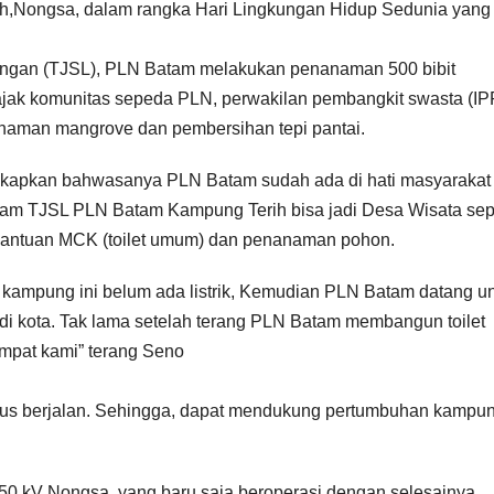
,Nongsa, dalam rangka Hari Lingkungan Hidup Sedunia yang 
kungan (TJSL), PLN Batam melakukan penanaman 500 bibit
jak komunitas sepeda PLN, perwakilan pembangkit swasta (IP
naman mangrove dan pembersihan tepi pantai.
kapkan bahwasanya PLN Batam sudah ada di hati masyarakat
ram TJSL PLN Batam Kampung Terih bisa jadi Desa Wisata sep
n bantuan MCK (toilet umum) dan penanaman pohon.
 kampung ini belum ada listrik, Kemudian PLN Batam datang u
i di kota. Tak lama setelah terang PLN Batam membangun toilet
mpat kami” terang Seno
rus berjalan. Sehingga, dapat mendukung pertumbuhan kampu
150 kV Nongsa, yang baru saja beroperasi dengan selesainya