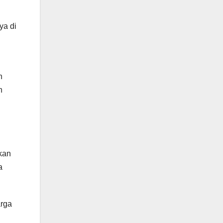
ya di
n
n
kan
a
arga