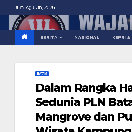
Skip
Jum. Agu 7th, 2026
to
content
BERITA
NASIONAL
KEPRI &
BATAM
Dalam Rangka Ha
Sedunia PLN Bat
Mangrove dan Pu
Wisata Kampung 