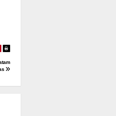
atam
tas