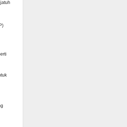
jatuh
P)
erti
ntuk
ng