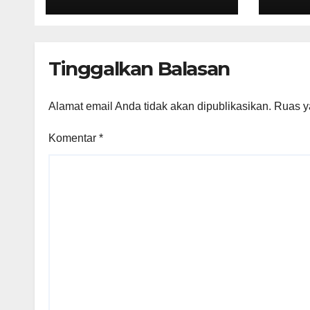
BPOM Pastikan
Pert
Pelayanan dan
Tana
Ketersediaan Obat
Sege
Aman
Mela
Tinggalkan Balasan
Alamat email Anda tidak akan dipublikasikan.
Ruas y
Komentar
*