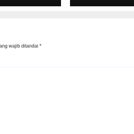
anahan, Alokasi
Ruang Laut Sesu
h Reguler
Ketentuan
ra Hadir
Peraturan
lui LMS
Perundang-
undangan
ang wajib ditandai
*