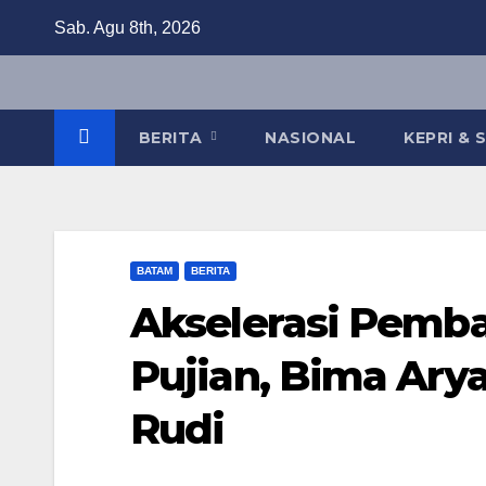
Skip
Sab. Agu 8th, 2026
to
content
BERITA
NASIONAL
KEPRI &
BATAM
BERITA
Akselerasi Pemb
Pujian, Bima Ar
Rudi