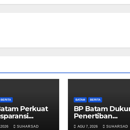
BERITA
BATAM
BERITA
Batam Perkuat
BP Batam Duku
sparansi
Penertiban
anan
Pemanfaatan
 2026
SUHARSAD
AGU 7, 2026
SUHARSAD