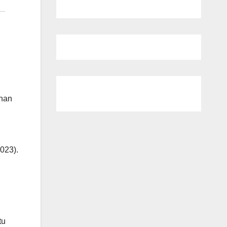
inan
023).
tu