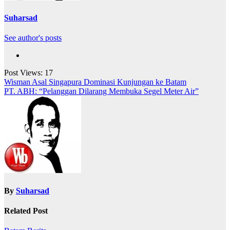
Suharsad
See author's posts
Post Views:
17
Navigasi
Wisman Asal Singapura Dominasi Kunjungan ke Batam
PT. ABH: “Pelanggan Dilarang Membuka Segel Meter Air”
pos
By
Suharsad
Related Post