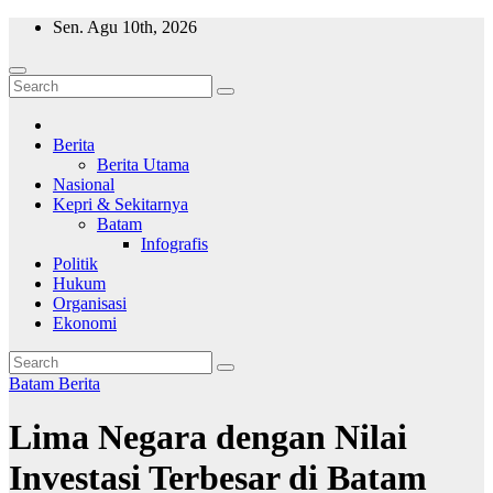
Skip
Sen. Agu 10th, 2026
to
content
Wajah Batam
CCTV nya kota Batam
Berita
Berita Utama
Nasional
Kepri & Sekitarnya
Batam
Infografis
Politik
Hukum
Organisasi
Ekonomi
Batam
Berita
Lima Negara dengan Nilai
Investasi Terbesar di Batam