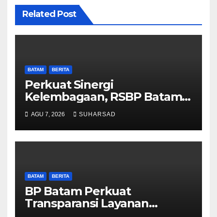
Related Post
BATAM
BERITA
Perkuat Sinergi
Kelembagaan, RSBP Batam
dan BPOM Pastikan
AGU 7, 2026
SUHARSAD
Pelayanan dan Ketersediaan
Obat Aman
BATAM
BERITA
BP Batam Perkuat
Transparansi Layanan
Pertanahan, Alokasi Tanah