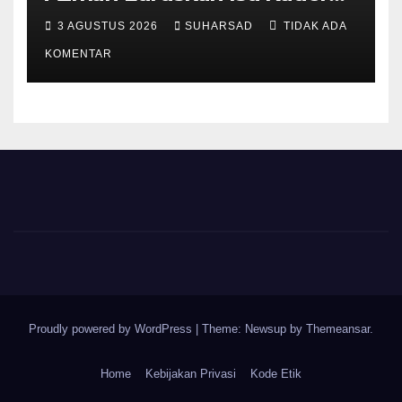
Pajak RT/RW: Bukan Petugas
3 AGUSTUS 2026
SUHARSAD
TIDAK ADA
Pajak Permanen, Hanya
Pendataan untuk Digitalisasi
KOMENTAR
hingga 2030
Proudly powered by WordPress
|
Theme: Newsup by
Themeansar
.
Home
Kebijakan Privasi
Kode Etik