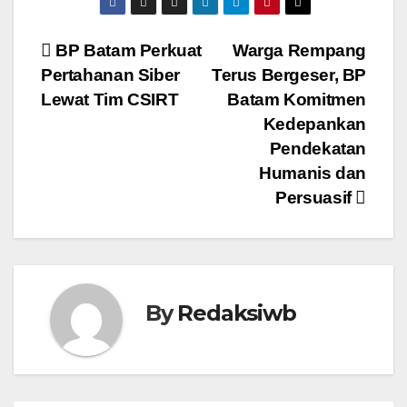
Navigasi
BP Batam Perkuat
Warga Rempang
Pertahanan Siber
Terus Bergeser, BP
pos
Lewat Tim CSIRT
Batam Komitmen
Kedepankan
Pendekatan
Humanis dan
Persuasif
By
Redaksiwb