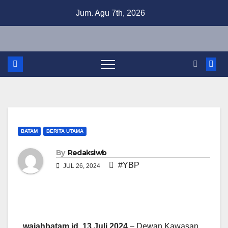
Skip
Jum. Agu 7th, 2026
to
content
BATAM
BERITA UTAMA
By
Redaksiwb
#YBP
JUL 26, 2024
wajahbatam.id, 13 Juli 2024
– Dewan Kawasan