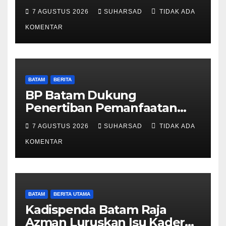
Pertanahan, Alokasi Tanah
7 AGUSTUS 2026
SUHARSAD
TIDAK ADA
Reguler Segera Hadir Melalui
LMS
KOMENTAR
BATAM
BERITA
BP Batam Dukung
Penertiban Pemanfaatan
Ruang Laut Sesuai
7 AGUSTUS 2026
SUHARSAD
TIDAK ADA
Ketentuan Peraturan
Perundang-undangan
KOMENTAR
BATAM
BERITA UTAMA
Kadispenda Batam Raja
Azman Luruskan Isu Kader