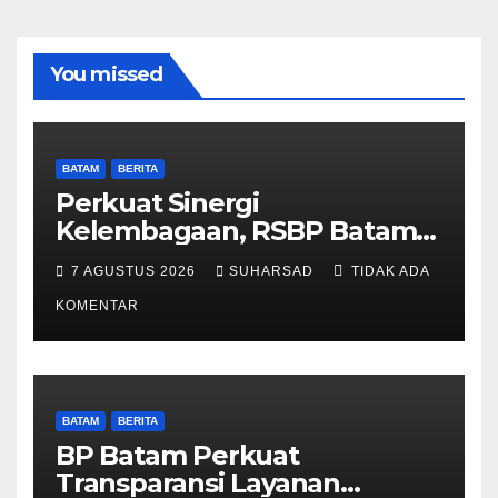
You missed
BATAM
BERITA
Perkuat Sinergi
Kelembagaan, RSBP Batam
dan BPOM Pastikan
7 AGUSTUS 2026
SUHARSAD
TIDAK ADA
Pelayanan dan Ketersediaan
Obat Aman
KOMENTAR
BATAM
BERITA
BP Batam Perkuat
Transparansi Layanan