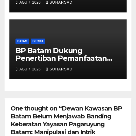
AGU 7, 2026
SUHARSAD
Reguler Segera Hadir Melalui
LMS
BATAM
BERITA
BP Batam Dukung
Penertiban Pemanfaatan
Ruang Laut Sesuai
AGU 7, 2026
SUHARSAD
Ketentuan Peraturan
Perundang-undangan
One thought on “Dewan Kawasan BP
Batam Belum Menjawab Banding
Keberatan Yayasan Pagaruyung
Batam: Manipulasi dan Intrik