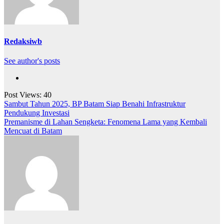
Redaksiwb
See author's posts
Post Views:
40
Navigasi
Sambut Tahun 2025, BP Batam Siap Benahi Infrastruktur
Pendukung Investasi
pos
Premanisme di Lahan Sengketa: Fenomena Lama yang Kembali
Mencuat di Batam