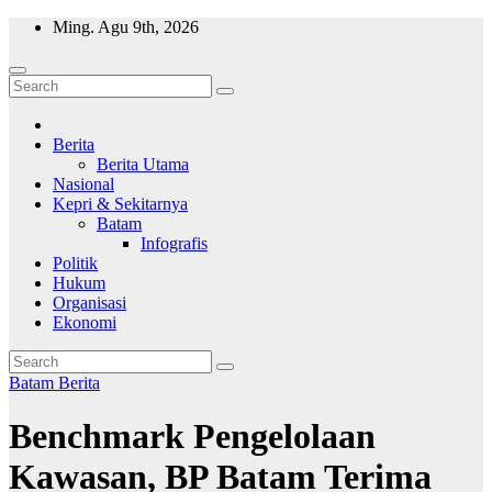
Skip
Ming. Agu 9th, 2026
to
content
Wajah Batam
CCTV nya kota Batam
Berita
Berita Utama
Nasional
Kepri & Sekitarnya
Batam
Infografis
Politik
Hukum
Organisasi
Ekonomi
Batam
Berita
Benchmark Pengelolaan
Kawasan, BP Batam Terima