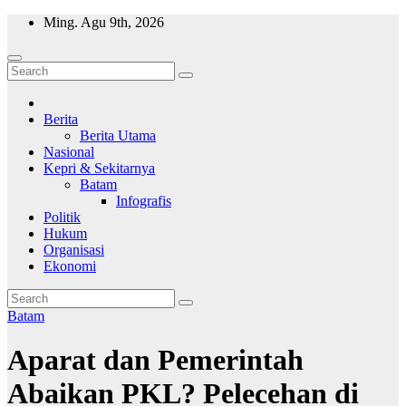
Skip
Ming. Agu 9th, 2026
to
content
Wajah Batam
CCTV nya kota Batam
Berita
Berita Utama
Nasional
Kepri & Sekitarnya
Batam
Infografis
Politik
Hukum
Organisasi
Ekonomi
Batam
Aparat dan Pemerintah
Abaikan PKL? Pelecehan di