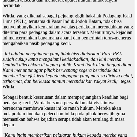
bertindak.
Wirda, yang dikenal sebagai pejuang gigih hak-hak Pedagang Kaki
Lima (PKL), terutama di Pasar Induk Jodoh Batam, tidak bisa
menyembunyikan kemarahannya atas perlakuan merendahkan yang
diterima para pedagang dalam acara tersebut. Menurutnya, kejadian
ini mencerminkan bagaimana aparat dan pemerintah terus-menerus
mengabaikan nasib pedagang kecil.
“
Ini adalah penghinaan yang tidak bisa dibiarkan! Para PKL
sudah cukup lama mengalami ketidakadilan, dan kini mereka
kembali dilecehkan di depan publik. Kami tidak akan tinggal diam.
Kami menuntut agar pihak berwenang segera bertindak dan
memberikan efek jera kepada siapapun yang merasa dirinya hebat,
terhormat, dan berkuasa namun merendahkan rakyat kecil
,” tegas
Wirda.
Sebagai bentuk keseriusan dalam memperjuangkan keadilan bagi
pedagang kecil, Wirda bersama perwakilan aktivis lainnya
berencana membawa kasus ini ke ranah hukum. Mereka akan
melaporkan tindakan pelecehan ini kepada pihak berwajib guna
memastikan bahwa kejadian serupa tidak akan terulang di masa
depan.
“
Kami ingin memberikan pelajaran hukum kepada mereka yang