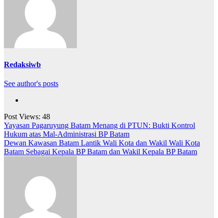
Redaksiwb
See author's posts
Post Views:
48
Navigasi
Yayasan Pagaruyung Batam Menang di PTUN: Bukti Kontrol
Hukum atas Mal-Administrasi BP Batam
pos
Dewan Kawasan Batam Lantik Wali Kota dan Wakil Wali Kota
Batam Sebagai Kepala BP Batam dan Wakil Kepala BP Batam