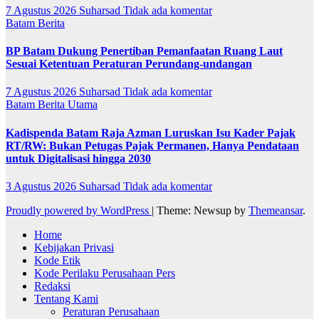
7 Agustus 2026
Suharsad
Tidak ada komentar
Batam
Berita
BP Batam Dukung Penertiban Pemanfaatan Ruang Laut
Sesuai Ketentuan Peraturan Perundang-undangan
7 Agustus 2026
Suharsad
Tidak ada komentar
Batam
Berita Utama
Kadispenda Batam Raja Azman Luruskan Isu Kader Pajak
RT/RW: Bukan Petugas Pajak Permanen, Hanya Pendataan
untuk Digitalisasi hingga 2030
3 Agustus 2026
Suharsad
Tidak ada komentar
Proudly powered by WordPress
|
Theme: Newsup by
Themeansar
.
Home
Kebijakan Privasi
Kode Etik
Kode Perilaku Perusahaan Pers
Redaksi
Tentang Kami
Peraturan Perusahaan