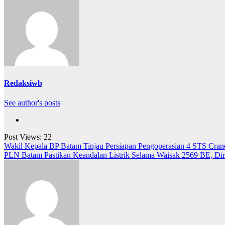
Redaksiwb
See author's posts
Post Views:
22
Navigasi
Wakil Kepala BP Batam Tinjau Persiapan Pengoperasian 4 STS Crane
PLN Batam Pastikan Keandalan Listrik Selama Waisak 2569 BE, Dir
pos