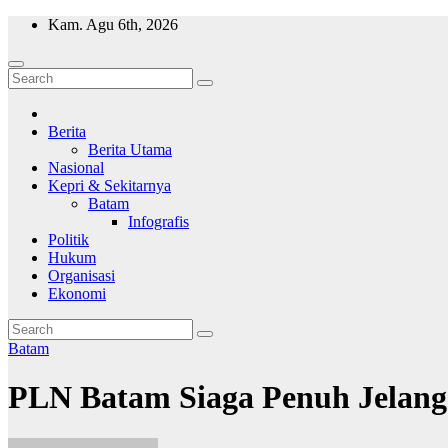
Skip
Kam. Agu 6th, 2026
to
content
Wajah Batam
CCTV nya kota Batam
Berita
Berita Utama
Nasional
Kepri & Sekitarnya
Batam
Infografis
Politik
Hukum
Organisasi
Ekonomi
Batam
PLN Batam Siaga Penuh Jelang