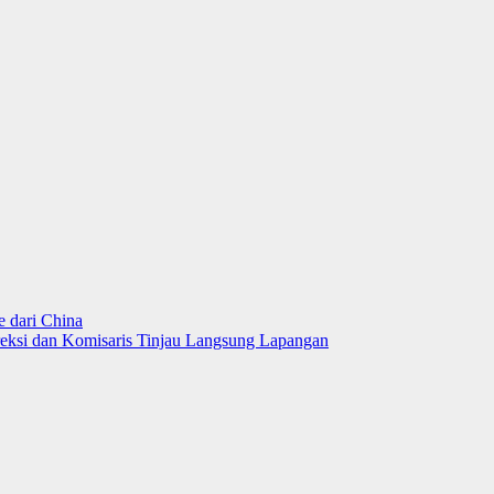
 dari China
eksi dan Komisaris Tinjau Langsung Lapangan