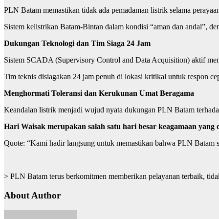
PLN Batam memastikan tidak ada pemadaman listrik selama perayaa
Sistem kelistrikan Batam-Bintan dalam kondisi “aman dan andal”, den
Dukungan Teknologi dan Tim Siaga 24 Jam
Sistem SCADA (Supervisory Control and Data Acquisition) aktif memo
Tim teknis disiagakan 24 jam penuh di lokasi kritikal untuk respon cep
Menghormati Toleransi dan Kerukunan Umat Beragama
Keandalan listrik menjadi wujud nyata dukungan PLN Batam terhada
Hari Waisak merupakan salah satu hari besar keagamaan yang 
Quote: “Kami hadir langsung untuk memastikan bahwa PLN Batam si
> PLN Batam terus berkomitmen memberikan pelayanan terbaik, tidak h
About Author