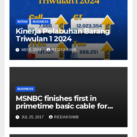
BATAM
BUSINESS
Kinerja Pelabuhan Barang
Triwulan 1 2024
MEI 8, 2024
REDAKSIWB
BUSINESS
MSNBC finishes first in
primetime basic cable for
first time ever
JUL 25, 2017
REDAKSIWB