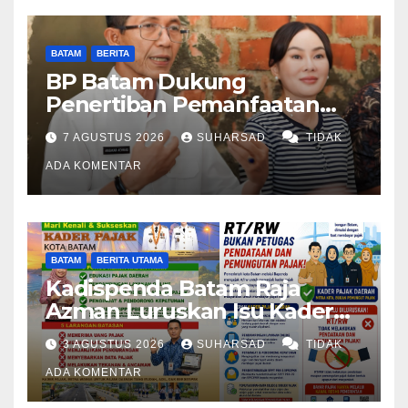
BATAM
BERITA
BP Batam Dukung
Penertiban Pemanfaatan
Ruang Laut Sesuai
7 AGUSTUS 2026
SUHARSAD
TIDAK
Ketentuan Peraturan
Perundang-undangan
ADA KOMENTAR
BATAM
BERITA UTAMA
Kadispenda Batam Raja
Azman Luruskan Isu Kader
Pajak RT/RW: Bukan Petugas
3 AGUSTUS 2026
SUHARSAD
TIDAK
Pajak Permanen, Hanya
Pendataan untuk Digitalisasi
ADA KOMENTAR
hingga 2030