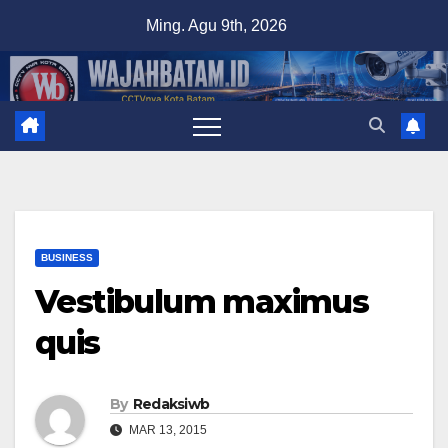
Skip
Ming. Agu 9th, 2026
to
content
BUSINESS
Vestibulum maximus
quis
By
Redaksiwb
MAR 13, 2015