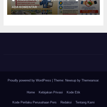
Pajak Permanen, Hanya
Pendataan untuk Digitalisasi
ADA KOMENTAR
hingga 2030
Proudly powered by WordPress
|
Theme: Newsup by
Themeansar
.
Home
Kebijakan Privasi
Kode Etik
Kode Perilaku Perusahaan Pers
Redaksi
Tentang Kami