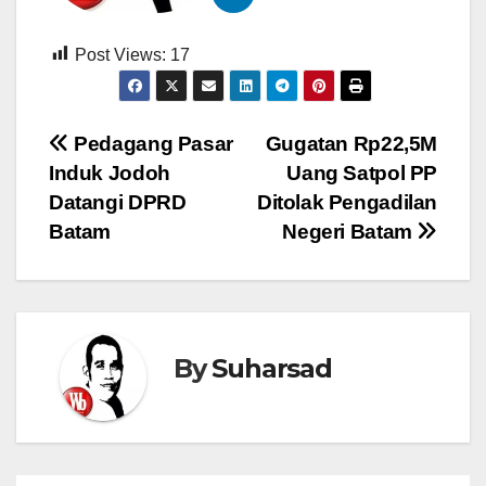
Post Views:
17
Navigasi
Pedagang Pasar
Gugatan Rp22,5M
Induk Jodoh
Uang Satpol PP
pos
Datangi DPRD
Ditolak Pengadilan
Batam
Negeri Batam
By
Suharsad