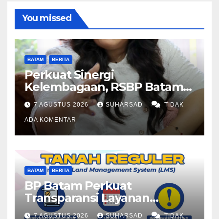
You missed
BATAM
BERITA
Perkuat Sinergi
Kelembagaan, RSBP Batam
dan BPOM Pastikan
7 AGUSTUS 2026
SUHARSAD
TIDAK
Pelayanan dan Ketersediaan
Obat Aman
ADA KOMENTAR
BATAM
BERITA
BP Batam Perkuat
Transparansi Layanan
Pertanahan, Alokasi Tanah
7 AGUSTUS 2026
SUHARSAD
TIDAK