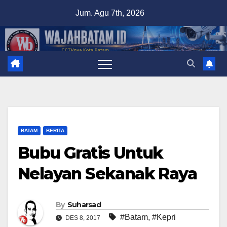
Skip
Jum. Agu 7th, 2026
to
content
BATAM
BERITA
Bubu Gratis Untuk
Nelayan Sekanak Raya
By
Suharsad
#Batam
,
#Kepri
DES 8, 2017