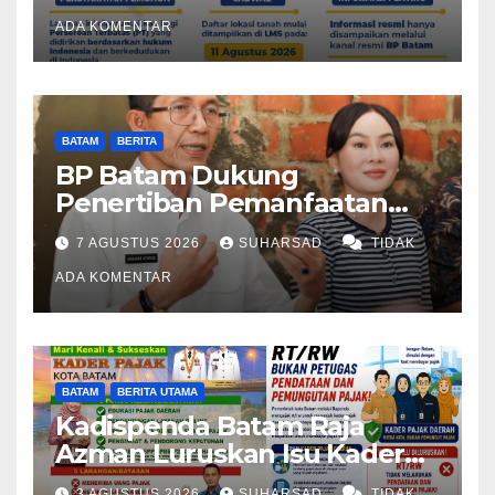
Reguler Segera Hadir Melalui
LMS
ADA KOMENTAR
BATAM
BERITA
BP Batam Dukung
Penertiban Pemanfaatan
Ruang Laut Sesuai
7 AGUSTUS 2026
SUHARSAD
TIDAK
Ketentuan Peraturan
Perundang-undangan
ADA KOMENTAR
BATAM
BERITA UTAMA
Kadispenda Batam Raja
Azman Luruskan Isu Kader
Pajak RT/RW: Bukan Petugas
3 AGUSTUS 2026
SUHARSAD
TIDAK