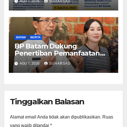
AGU 7, 2026
SUHARSAD
Reguler Segera Hadir Melalui
LMS
BATAM
BERITA
BP Batam Dukung
Penertiban Pemanfaatan
Ruang Laut Sesuai
AGU 7, 2026
SUHARSAD
Ketentuan Peraturan
Perundang-undangan
Tinggalkan Balasan
Alamat email Anda tidak akan dipublikasikan.
Ruas
yang wajib ditandai
*