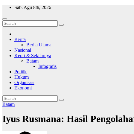
Skip
Sab. Agu 8th, 2026
to
content
Wajah Batam
CCTV nya kota Batam
Berita
Berita Utama
Nasional
Kepri & Sekitarnya
Batam
Infografis
Politik
Hukum
Organisasi
Ekonomi
Batam
Iyus Rusmana: Hasil Pengola