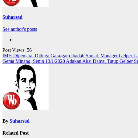
Suharsad
See author's posts
Post Views:
56
Navigasi
IMH Dipenjara: Diduga Gara-gara Ibadah Sholat, Manager Gelper 
Gema Minang, Senin 13/1/2020 Adakan Aksi Damai Tutup Gelper S
pos
By
Suharsad
Related Post