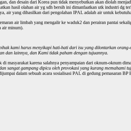
gan, dan desain dari Korea pun tidak menyebutkan akan diolah menjadi
 hasil olahan air yg sdh bersih ini dimanfaatkan utk industri dg terl
, air yang dihasilkan dari pengolahan IPAL adalah air untuk kebutuha
ncemaran air limbah yang mengalir ke waduk2 dan perairan pantai sekal
n air minum).
ihak kami harus menyikapi hati-hati dari isu yang dilontarkan oran
ran dan lainnya, dan Kami tidak paham dengan tujuannya.
emik di masyarakat karena salahnya penyampaian dari oknum-oknum dim
ini dan sangat gampang dipicu oleh provokasi yang kurang memahami
dijumpai dalam sebuah acara sosialisasi PAL di gedung pemasaran BP