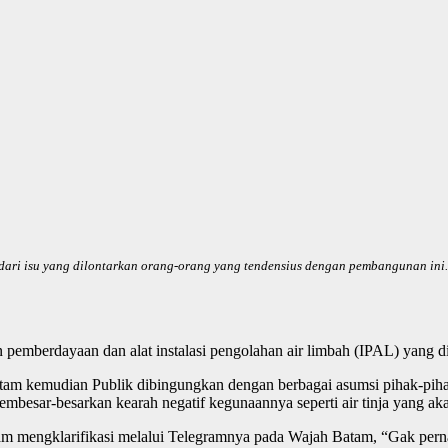
 dari isu yang dilontarkan orang-orang yang tendensius dengan pembangunan ini.
 pemberdayaan dan alat instalasi pengolahan air limbah (IPAL) yang d
atam kemudian Publik dibingungkan dengan berbagai asumsi pihak-piha
embesar-besarkan kearah negatif kegunaannya seperti air tinja yang ak
engklarifikasi melalui Telegramnya pada Wajah Batam, “Gak pernah ki