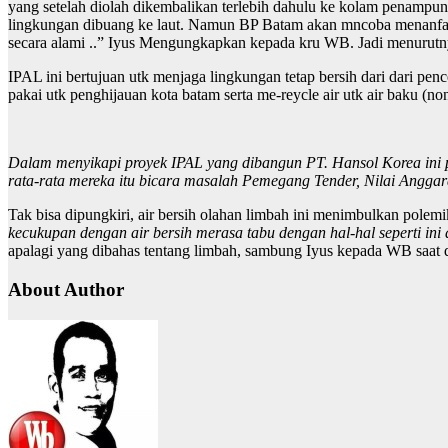
yang setelah diolah dikembalikan terlebih dahulu ke kolam penampun
lingkungan dibuang ke laut. Namun BP Batam akan mncoba menanfaatkan
secara alami ..” Iyus Mengungkapkan kepada kru WB. Jadi menurutnya
IPAL ini bertujuan utk menjaga lingkungan tetap bersih dari dari pe
pakai utk penghijauan kota batam serta me-reycle air utk air baku (no
Dalam menyikapi proyek IPAL yang dibangun PT. Hansol Korea ini p
rata-rata mereka itu bicara masalah Pemegang Tender, Nilai Angga
Tak bisa dipungkiri, air bersih olahan limbah ini menimbulkan pol
kecukupan dengan air bersih merasa tabu dengan hal-hal seperti 
apalagi yang dibahas tentang limbah, sambung Iyus kepada WB saat 
About Author